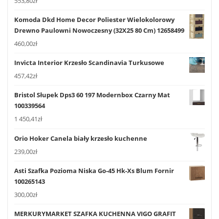
553,80
zł
Komoda Dkd Home Decor Poliester Wielokolorowy
Drewno Paulowni Nowoczesny (32X25 80 Cm) 12658499
460,00
zł
Invicta Interior Krzesło Scandinavia Turkusowe
457,42
zł
Bristol Słupek Dps3 60 197 Modernbox Czarny Mat
100339564
1 450,41
zł
Orio Hoker Canela biały krzesło kuchenne
239,00
zł
Asti Szafka Pozioma Niska Go-45 Hk-Xs Blum Fornir
100265143
300,00
zł
MERKURYMARKET SZAFKA KUCHENNA VIGO GRAFIT