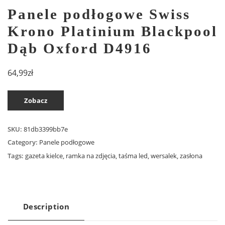
Panele podłogowe Swiss
Krono Platinium Blackpool
Dąb Oxford D4916
64,99
zł
Zobacz
SKU:
81db3399bb7e
Category:
Panele podłogowe
Tags:
gazeta kielce
,
ramka na zdjęcia
,
taśma led
,
wersalek
,
zasłona
Description