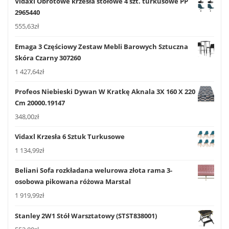
Vidaxl Obrotowe krzesła stołowe 4 szt. turkusowe PP
2965440
555,63
zł
Emaga 3 Częściowy Zestaw Mebli Barowych Sztuczna
Skóra Czarny 307260
1 427,64
zł
Profeos Niebieski Dywan W Kratkę Aknala 3X 160 X 220
Cm 20000.19147
348,00
zł
Vidaxl Krzesła 6 Sztuk Turkusowe
1 134,99
zł
Beliani Sofa rozkładana welurowa złota rama 3-
osobowa pikowana różowa Marstal
1 919,99
zł
Stanley 2W1 Stół Warsztatowy (STST838001)