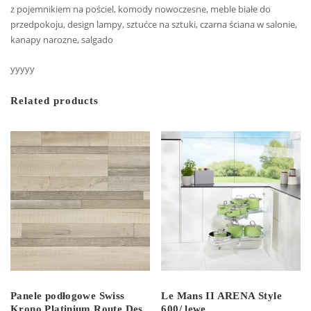
z pojemnikiem na pościel, komody nowoczesne, meble białe do
przedpokoju, design lampy, sztućce na sztuki, czarna ściana w salonie,
kanapy narozne, salgado
yyyyy
Related products
Panele podłogowe Swiss
Le Mans II ARENA Style
Krono Platinium Route Des
600/ lewe