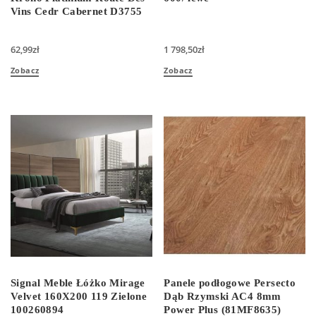
Vins Cedr Cabernet D3755
62,99
zł
1 798,50
zł
Zobacz
Zobacz
Signal Meble Łóżko Mirage
Panele podłogowe Persecto
Velvet 160X200 119 Zielone
Dąb Rzymski AC4 8mm
100260894
Power Plus (81MF8635)