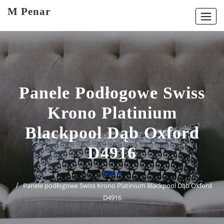
Skip
M Penar
to
content
Panele Podłogowe Swiss
Krono Platinium
Blackpool Dąb Oxford
D4916
Home
Panele podłogowe Swiss Krono Platinium Blackpool Dąb Oxford
D4916