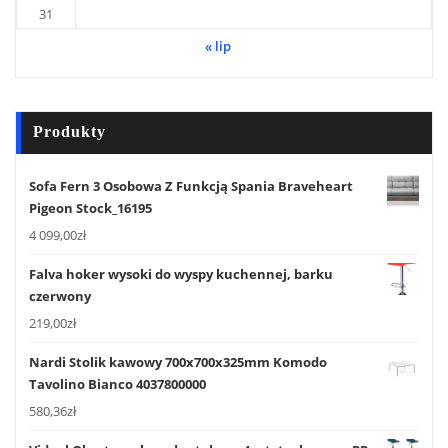
31
« lip
Produkty
Sofa Fern 3 Osobowa Z Funkcją Spania Braveheart
Pigeon Stock_16195
4 099,00
zł
Falva hoker wysoki do wyspy kuchennej, barku
czerwony
219,00
zł
Nardi Stolik kawowy 700x700x325mm Komodo
Tavolino Bianco 4037800000
580,36
zł