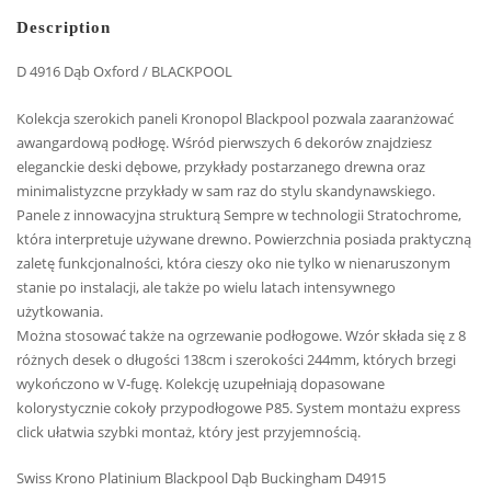
Description
D 4916 Dąb Oxford / BLACKPOOL
Kolekcja szerokich paneli Kronopol Blackpool pozwala zaaranżować
awangardową podłogę. Wśród pierwszych 6 dekorów znajdziesz
eleganckie deski dębowe, przykłady postarzanego drewna oraz
minimalistyzcne przykłady w sam raz do stylu skandynawskiego.
Panele z innowacyjna strukturą Sempre w technologii Stratochrome,
która interpretuje używane drewno. Powierzchnia posiada praktyczną
zaletę funkcjonalności, która cieszy oko nie tylko w nienaruszonym
stanie po instalacji, ale także po wielu latach intensywnego
użytkowania.
Można stosować także na ogrzewanie podłogowe. Wzór składa się z 8
różnych desek o długości 138cm i szerokości 244mm, których brzegi
wykończono w V-fugę. Kolekcję uzupełniają dopasowane
kolorystycznie cokoły przypodłogowe P85. System montażu express
click ułatwia szybki montaż, który jest przyjemnością.
Swiss Krono Platinium Blackpool Dąb Buckingham D4915