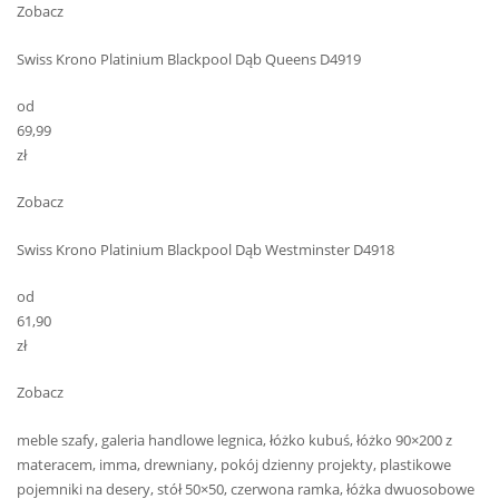
Zobacz
Swiss Krono Platinium Blackpool Dąb Queens D4919
od
69,99
zł
Zobacz
Swiss Krono Platinium Blackpool Dąb Westminster D4918
od
61,90
zł
Zobacz
meble szafy, galeria handlowe legnica, łóżko kubuś, łóżko 90×200 z
materacem, imma, drewniany, pokój dzienny projekty, plastikowe
pojemniki na desery, stół 50×50, czerwona ramka, łóżka dwuosobowe