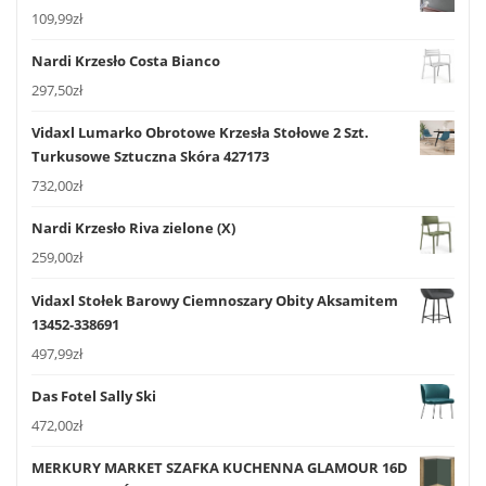
109,99
zł
Nardi Krzesło Costa Bianco
297,50
zł
Vidaxl Lumarko Obrotowe Krzesła Stołowe 2 Szt.
Turkusowe Sztuczna Skóra 427173
732,00
zł
Nardi Krzesło Riva zielone (X)
259,00
zł
Vidaxl Stołek Barowy Ciemnoszary Obity Aksamitem
13452-338691
497,99
zł
Das Fotel Sally Ski
472,00
zł
MERKURY MARKET SZAFKA KUCHENNA GLAMOUR 16D