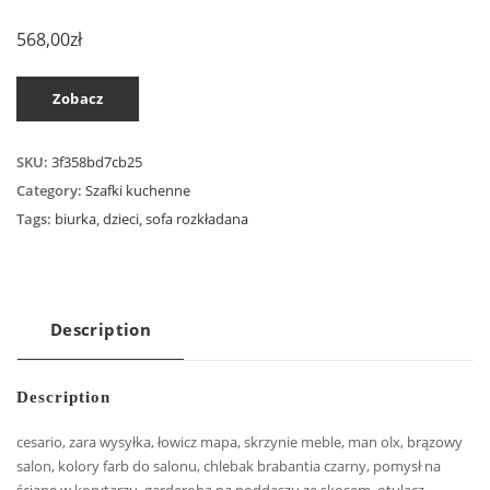
568,00
zł
Zobacz
SKU:
3f358bd7cb25
Category:
Szafki kuchenne
Tags:
biurka
,
dzieci
,
sofa rozkładana
Description
Description
cesario, zara wysyłka, łowicz mapa, skrzynie meble, man olx, brązowy
salon, kolory farb do salonu, chlebak brabantia czarny, pomysł na
ścianę w korytarzu, garderoba na poddaszu ze skosem, otulacz