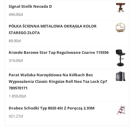
Signal Stolik Nevada D
499,00
zł
PÓŁKA ŚCIENNA METALOWA OKRĄGŁA KOLOR
STAREGO ZŁOTA
89,90
zł
Krzesło Barowe Stor Tap Regulowane Czarne 115556
319,00
zł
Parat Walizka Narzędziowa Na Kółkach Bez
Wyposażenia Classic Kingsize Roll Neo Tsa Lock Cp7
789570171
1 859,00
zł
Drabex Schodki Typ 8020 4St Z Poręczą 2,93M
921,27
zł