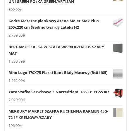
UNI GREEN PÓŁKA GREEN/ARTISAN
809,00
zł
Godre Materac piankowy Atena Molet Max Plus
200x220 cm Średnio twardy Lateks H2
2 759,00
zł
BERGAMO SZAFKA WISZĄCA W8/90 AVENTOS SZARY
MAT
1 330,89
zł
Riho Lugo 170X75 Płaski Rant Biały Matowy (Bt01105)
1 562,00
zł
Yato Szafka Serwisowa Z Narzędziami 185 Cz. Yt-55307
2 029,00
zł
MERKURY MARKET SZAFKA KUCHENNA KARMEN 45G-
72 1F KREMOWY/SZARY
196,00
zł