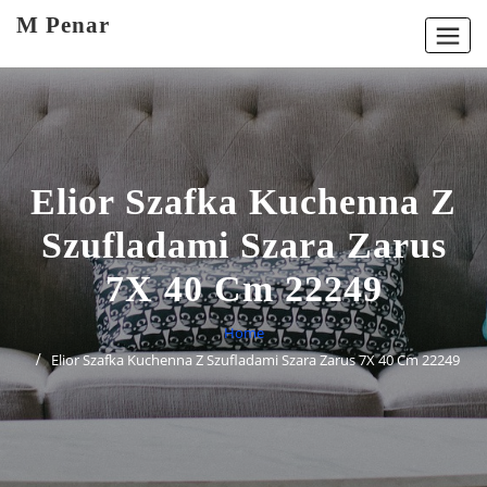
Skip
M Penar
to
content
Elior Szafka Kuchenna Z
Szufladami Szara Zarus
7X 40 Cm 22249
Home
Elior Szafka Kuchenna Z Szufladami Szara Zarus 7X 40 Cm 22249