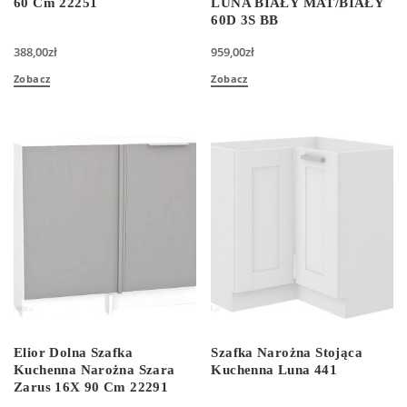
60 Cm 22251
LUNA BIAŁY MAT/BIAŁY
60D 3S BB
388,00
zł
959,00
zł
Zobacz
Zobacz
Elior Dolna Szafka
Szafka Narożna Stojąca
Kuchenna Narożna Szara
Kuchenna Luna 441
Zarus 16X 90 Cm 22291