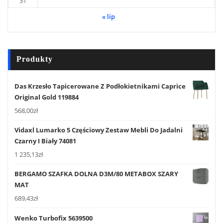
31
« lip
Produkty
Das Krzesło Tapicerowane Z Podłokietnikami Caprice
Original Gold 119884
568,00
zł
Vidaxl Lumarko 5 Częściowy Zestaw Mebli Do Jadalni
Czarny I Biały 74081
1 235,13
zł
BERGAMO SZAFKA DOLNA D3M/80 METABOX SZARY
MAT
689,43
zł
Wenko Turbofix 5639500