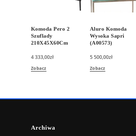
Komoda Pero 2
Aluro Komoda
Szuflady
Wysoka Sapri
210X45X60Cm
(A00573)
4 333,00
zł
5 500,00
zł
Zobacz
Zobacz
Archiwa