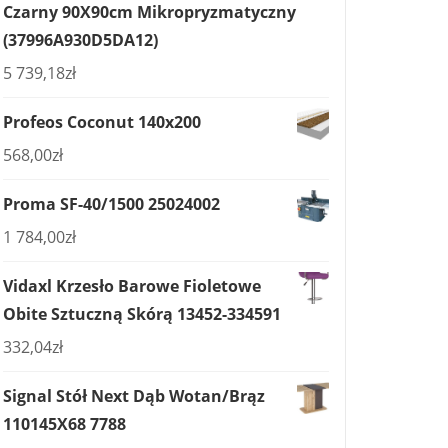
Czarny 90X90cm Mikropryzmatyczny
(37996A930D5DA12)
5 739,18
zł
Profeos Coconut 140x200
568,00
zł
Proma SF-40/1500 25024002
1 784,00
zł
Vidaxl Krzesło Barowe Fioletowe
Obite Sztuczną Skórą 13452-334591
332,04
zł
Signal Stół Next Dąb Wotan/Brąz
110145X68 7788