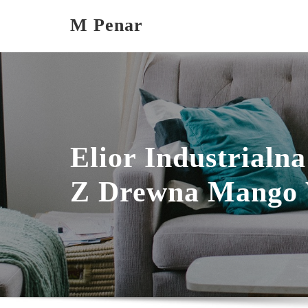
Skip
M Penar
to
content
Elior Industrial
Z Drewna Mango 