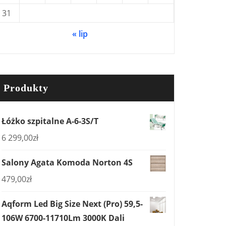
31
« lip
Produkty
Łóżko szpitalne A-6-3S/T
6 299,00
zł
Salony Agata Komoda Norton 4S
479,00
zł
Aqform Led Big Size Next (Pro) 59,5-
106W 6700-11710Lm 3000K Dali