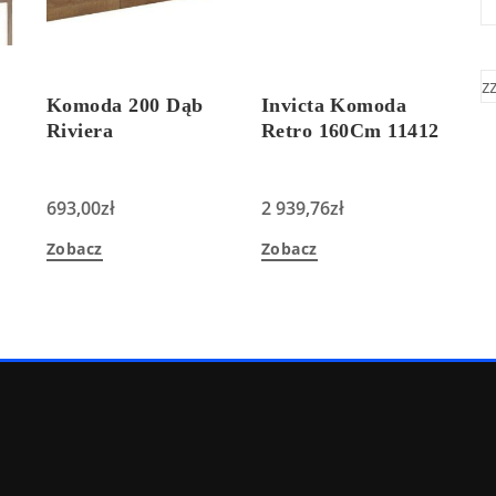
z
Komoda 200 Dąb
Invicta Komoda
Riviera
Retro 160Cm 11412
693,00
zł
2 939,76
zł
Zobacz
Zobacz