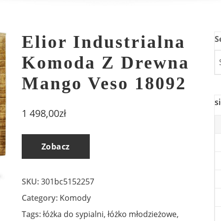
Elior Industrialna
S
Komoda Z Drewna
Mango Veso 18092
s
1 498,00
zł
Zobacz
SKU:
301bc5152257
Category:
Komody
Tags:
łóżka do sypialni
,
łóżko młodzieżowe
,