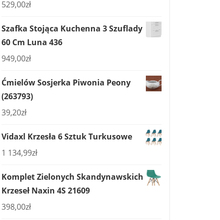
529,00
zł
Szafka Stojąca Kuchenna 3 Szuflady
60 Cm Luna 436
949,00
zł
Ćmielów Sosjerka Piwonia Peony
(263793)
39,20
zł
Vidaxl Krzesła 6 Sztuk Turkusowe
1 134,99
zł
Komplet Zielonych Skandynawskich
Krzeseł Naxin 4S 21609
398,00
zł