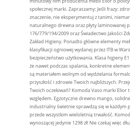
minutowy film producenta mebli Elior o polity
społecznej marki. Zapraszamy: Jeśli frazy: zdr
znaczenie, nie eksperymentuj z tanimi, niema
naturalnego drewna oraz płyty laminowanej po
176/779/194/2009 oraz Świadectwo Jakości Z
Zakład Higieny. Ponadto główne elementy mebl
klasyfikacji ogniowej wydanej przez ITB w War
bezpieczeństwo użytkowania. Klasa higieny E1
że nawet podczas spalania, konkretne element
są materiałem wolnym od wydzielania formal
przyszłość i zdrowie Twoich najbliższych. Przejr
Twoich oczekiwań? Komoda Vaso marki Elior 
względem. Egzotyczne drewno mango, solidne w
industrialny świetnie sprawdzą się w każdym 
przede wszystkim wieloletnią trwałość. Komod
wynoszącej jedynie 1298 zł! Nie czekaj więc dłu