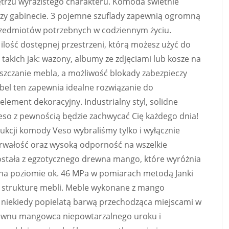
trzu wyrazistego charakteru. Komoda świetnie
 czy gabinecie. 3 pojemne szuflady zapewnią ogromną
rzedmiotów potrzebnych w codziennym życiu.
ilość dostępnej przestrzeni, którą możesz użyć do
kich jak: wazony, albumy ze zdjęciami lub kosze na
szczanie mebla, a możliwość blokady zabezpieczy
el ten zapewnia idealne rozwiązanie do
lement dekoracyjny. Industrialny styl, solidne
eso z pewnością będzie zachwycać Cię każdego dnia!
cji komody Veso wybraliśmy tylko i wyłącznie
 trwałość oraz wysoką odporność na wszelkie
ostała z egzotycznego drewna mango, które wyróżnia
 na poziomie ok. 46 MPa w pomiarach metodą Janki
ką strukturę mebli. Meble wykonane z mango
, niekiedy popielatą barwą przechodząca miejscami w
drewnu mangowca niepowtarzalnego uroku i