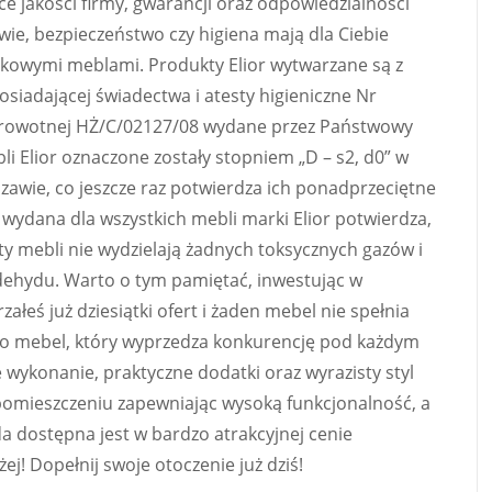
ce jakości firmy, gwarancji oraz odpowiedzialności
owie, bezpieczeństwo czy higiena mają dla Ciebie
rkowymi meblami. Produkty Elior wytwarzane są z
siadającej świadectwa i atesty higieniczne Nr
drowotnej HŻ/C/02127/08 wydane przez Państwowy
i Elior oznaczone zostały stopniem „D – s2, d0” w
szawie, co jeszcze raz potwierdza ich ponadprzeciętne
 wydana dla wszystkich mebli marki Elior potwierdza,
y mebli nie wydzielają żadnych toksycznych gazów i
dehydu. Warto o tym pamiętać, inwestując w
załeś już dziesiątki ofert i żaden mebel nie spełnia
to mebel, który wyprzedza konkurencję pod każdym
ykonanie, praktyczne dodatki oraz wyrazisty styl
pomieszczeniu zapewniając wysoką funkcjonalność, a
a dostępna jest w bardzo atrakcyjnej cenie
żej! Dopełnij swoje otoczenie już dziś!