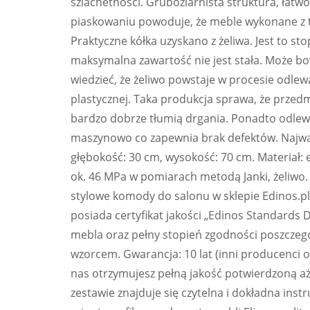
szlachetności. Gruboziarnista struktura, łatw
piaskowaniu powoduje, że meble wykonane z t
Praktyczne kółka uzyskano z żeliwa. Jest to st
maksymalna zawartość nie jest stała. Może b
wiedzieć, że żeliwo powstaje w procesie odle
plastycznej. Taka produkcja sprawa, że przedm
bardzo dobrze tłumią drgania. Ponadto odlew
maszynowo co zapewnia brak defektów. Najważ
głębokość: 30 cm, wysokość: 70 cm. Materiał
ok. 46 MPa w pomiarach metodą Janki, żeliwo. K
stylowe komody do salonu w sklepie Edinos.pl
posiada certyfikat jakości „Edinos Standards 
mebla oraz pełny stopień zgodności poszcze
wzorcem. Gwarancja: 10 lat (inni producenci o
nas otrzymujesz pełną jakość potwierdzoną aż
zestawie znajduje się czytelna i dokładna instr