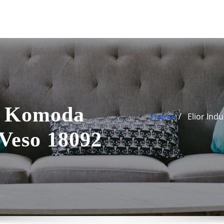
na Komoda
Home
Elior In
Veso 18092