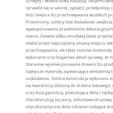
uchwyty i żeliwne kółka nadadzą Twojemu wnę
sprawdzi się w salonie, sypialni, przedpokoju
ilość miejsca do przechowywania wszelkich p
Przestronny, solidny blat dodatkowo zwiększa 
wyeksponowania przedmiotów dekoracyjnych ta
owoce. Żeliwne kółka umożliwią łatwe przemie
mebel przed niepożądaną zmianą miejsca. Meb
przechowywania, ale także stanowi doskonały e
wykonanie oraz bogactwo detali sprawią, że V
Starannie wyselekcjonowane drewno Do produk
najlepsze materiały zapewniające wieloletnią
uszkodzenia. Solidna konstrukcja wykonana z
się twardością zbliżoną do drewna tekowego,
oraz dużą gęstością, powodująca zbitą i cięż
charakteryzują się jasną, zielonkawo-brązową
charakterystyczne złote odcienie nadające 