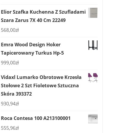
Elior Szafka Kuchenna Z Szufladami
Szara Zarus 7X 40 Cm 22249
568,00
zł
Emra Wood Design Hoker
Tapicerowany Turkus Hp-5
999,00
zł
Vidaxl Lumarko Obrotowe Krzesła
Stołowe 2 Szt Fioletowe Sztuczna
Skóra 393372
930,94
zł
Roca Contesa 100 A213100001
555,96
zł