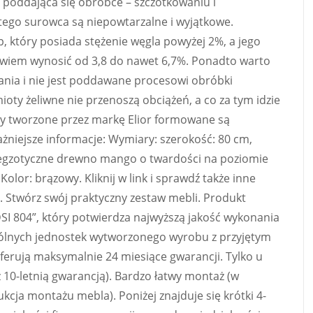
o poddająca się obróbce – szczotkowaniu i
ego surowca są niepowtarzalne i wyjątkowe.
op, który posiada stężenie węgla powyżej 2%, a jego
owiem wynosić od 3,8 do nawet 6,7%. Ponadto warto
wania i nie jest poddawane procesowi obróbki
ioty żeliwne nie przenoszą obciążeń, a co za tym idzie
y tworzone przez markę Elior formowane są
niejsze informacje: Wymiary: szerokość: 80 cm,
: egzotyczne drewno mango o twardości na poziomie
olor: brązowy. Kliknij w link i sprawdź także inne
. Stwórz swój praktyczny zestaw mebli. Produkt
DSI 804”, który potwierdza najwyższą jakość wykonania
gólnych jednostek wytworzonego wyrobu z przyjętym
ferują maksymalnie 24 miesiące gwarancji. Tylko u
 10-letnią gwarancją). Bardzo łatwy montaż (w
ukcja montażu mebla). Poniżej znajduje się krótki 4-