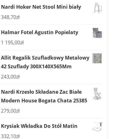
Nardi Hoker Net Stool Mini biały
348,70
zł
Halmar Fotel Agustin Popielaty
1 195,00
zł
Allit Regalik Szufladkowy Metalowy
42 Szuflady 300X140X565Mm
243,00
zł
Nardi Krzesło Składane Zac Białe
Modern House Bogata Chata 25385
279,00
zł
Krysiak Wkładka Do Stół Matin
332,10
zł