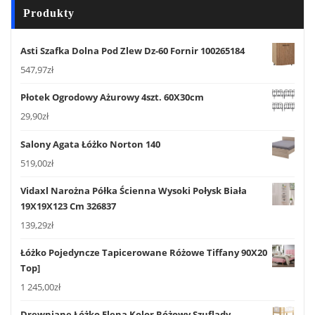
Produkty
Asti Szafka Dolna Pod Zlew Dz-60 Fornir 100265184
547,97
zł
Płotek Ogrodowy Ażurowy 4szt. 60X30cm
29,90
zł
Salony Agata Łóżko Norton 140
519,00
zł
Vidaxl Narożna Półka Ścienna Wysoki Połysk Biała
19X19X123 Cm 326837
139,29
zł
Łóżko Pojedyncze Tapicerowane Różowe Tiffany 90X20
Top]
1 245,00
zł
Drewniane Łóżko Elena Kolor Różowy Szuflady