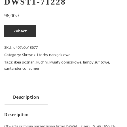
DWST1-71228
96,00
zł
Zobacz
SKU:
d407e0b13677
Category:
Skrzynki i torby narzędziowe
Tags:
ikea poznań
,
kuchni
,
kwiaty doniczkowe
,
lampy sufitowe
,
santander consumer
Description
Description
Otwarta skrzynia narzędziowa firmy DeWALT z serii TSTAK DWST1-