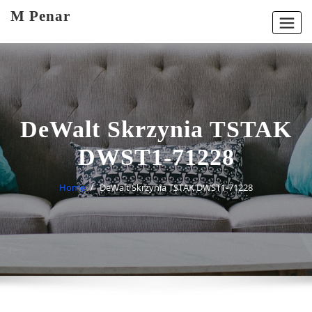
Skip
M Penar
to
content
DeWalt Skrzynia TSTAK
DWST1-71228
Home
DeWalt Skrzynia TSTAK DWST1-71228