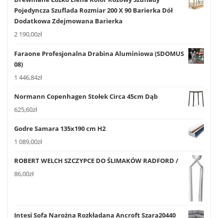
Pojedyncza Szuflada Rozmiar 200 X 90 Barierka Dół
Dodatkowa Zdejmowana Barierka
2 190,00
zł
Faraone Profesjonalna Drabina Aluminiowa (SDOMUS
08)
1 446,84
zł
Normann Copenhagen Stołek Circa 45cm Dąb
625,60
zł
Godre Samara 135x190 cm H2
1 089,00
zł
ROBERT WELCH SZCZYPCE DO ŚLIMAKÓW RADFORD /
86,00
zł
Intesi Sofa Narożna Rozkładana Ancroft Szara20440