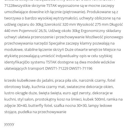
71228wszystkie skrzynie TSTAK wyposażone są w mocne zaczepy
umożliwiające dowolne ich łącznie (piętrowanie). Produkowane są z
tworzywa o bardzo wysokiej wytrzymałości, uchwyty obliczone są na
udźwig ciężaru do 30kg.Szerokość 320 mm Wysokość 275 mm Długość
440 mm Pojemność 26,5L Udźwig około 30kg Ergonomiczny składany
uchwyt ułatwia przenoszenie i przechowywanie Możliwość pionowego
przechowywania narzędzi Specjalne zaczepy klamry pozwalają na
modułowe, stabilne łączenie skrzyń Duże otwarte wnętrze Miejsce na
etykietę pozwalającą umieścić indywidualny opis w celu szybkiej
identyfikacjiDo systemu TSTAK dostępne są dwa modele wózków
ułatwiających transport DWST1-71229 DWST1-71196
krzesło kubełkowe do jadalni, praca piła olx, narożnik czarny, fotel
obrotowy biały, kuchnia czarny mat, swiateczne dekoracje okien,
lustro okrągłe duże, święta święta, euro agd zwroty, dekoracje w
kuchni, styl salon, prostokątny kosz na śmieci, kubek 500ml, ramka na
zdjęcie 30×40, butterfly fotel, szafka nocna 30×30, lampy ledowe
stojące, pudełka na przechowywanie
yyyyy