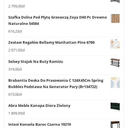
2 799,00
zł
Szafka Dolna Pod Płytę Grzewczą Zoya D60 Pc Drewno
Naturalne 54584
616,23
zł
Zestaw Regałów Bellamy Manhattan Pine 6780
2 071,00
zł
Selsey Stojak Na Buty Ramizu
319,00
zł
Brabantia Deska Do Prasowania C 124X45Cm Spring
Bubbles Podstawa Na Generator Pary (Br134722)
615,00
zł
Abra Meble Kanapa Diora Zielony
1 899,99
zł
Intesi Konsola Baroc Czarna 19219