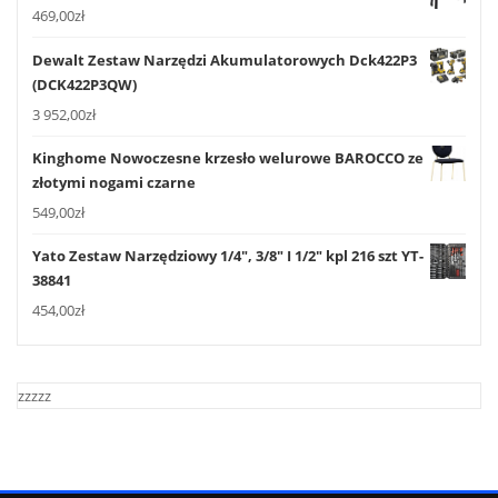
469,00
zł
Dewalt Zestaw Narzędzi Akumulatorowych Dck422P3
(DCK422P3QW)
3 952,00
zł
Kinghome Nowoczesne krzesło welurowe BAROCCO ze
złotymi nogami czarne
549,00
zł
Yato Zestaw Narzędziowy 1/4", 3/8" I 1/2" kpl 216 szt YT-
38841
454,00
zł
zzzzz