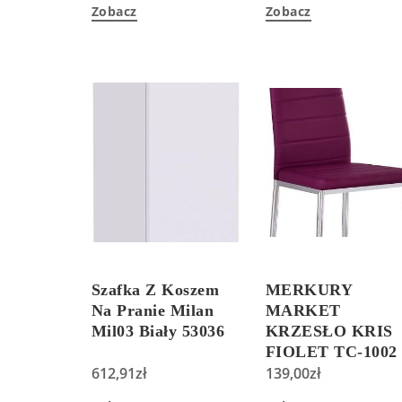
Zobacz
Zobacz
Szafka Z Koszem
MERKURY
Na Pranie Milan
MARKET
Mil03 Biały 53036
KRZESŁO KRIS
FIOLET TC-1002
612,91
zł
FIOLETOWY
139,00
zł