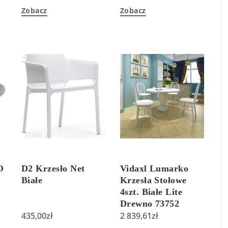
Zobacz
Zobacz
O
D2 Krzesło Net
Vidaxl Lumarko
Białe
Krzesła Stołowe
4szt. Białe Lite
Drewno 73752
435,00
zł
2 839,61
zł