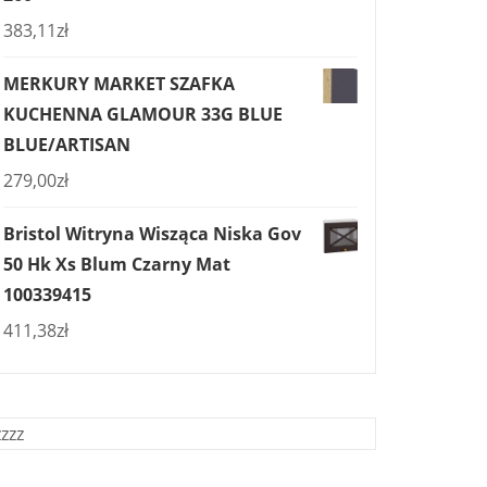
383,11
zł
MERKURY MARKET SZAFKA
KUCHENNA GLAMOUR 33G BLUE
BLUE/ARTISAN
279,00
zł
Bristol Witryna Wisząca Niska Gov
50 Hk Xs Blum Czarny Mat
100339415
411,38
zł
zzzz