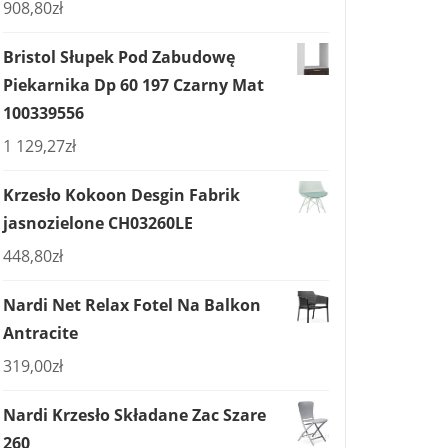
908,80
zł
Bristol Słupek Pod Zabudowę
Piekarnika Dp 60 197 Czarny Mat
100339556
1 129,27
zł
Krzesło Kokoon Desgin Fabrik
jasnozielone CH03260LE
448,80
zł
Nardi Net Relax Fotel Na Balkon
Antracite
319,00
zł
Nardi Krzesło Składane Zac Szare
260