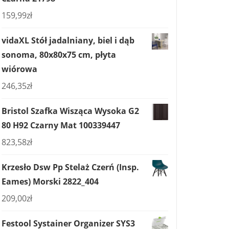
159,99
zł
vidaXL Stół jadalniany, biel i dąb
sonoma, 80x80x75 cm, płyta
wiórowa
246,35
zł
Bristol Szafka Wisząca Wysoka G2
80 H92 Czarny Mat 100339447
823,58
zł
Krzesło Dsw Pp Stelaż Czerń (Insp.
Eames) Morski 2822_404
209,00
zł
Festool Systainer Organizer SYS3