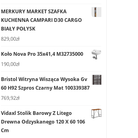
MERKURY MARKET SZAFKA
KUCHENNA CAMPARI D30 CARGO
BIAŁY POŁYSK
829,00
zł
Koło Nova Pro 35x41,4 M32735000
190,00
zł
Bristol Witryna Wisząca Wysoka Gv
60 H92 Szpros Czarny Mat 100339387
769,92
zł
Vidaxl Stolik Barowy Z Litego
Drewna Odzyskanego 120 X 60 106
Cm