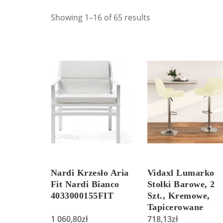
Showing 1–16 of 65 results
Nardi Krzesło Aria
Vidaxl Lumarko
Fit Nardi Bianco
Stołki Barowe, 2
4033000155FIT
Szt., Kremowe,
Tapicerowane
1 060,80
zł
Tkaniną 437612
718,13
zł