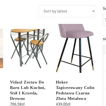
S
s
Vidaxl Zestaw Do
Hoker
Baru Lub Kuchni,
Tapicerowany Colin
Stół I Krzesła,
Podstawa Czarna
Drewno
Złota Metalowa
706,58
zł
120201
439,00
zł