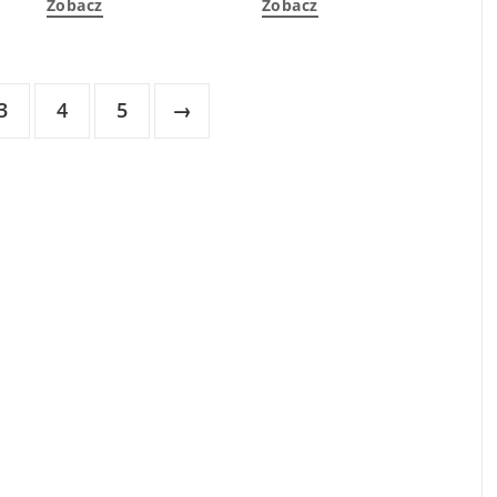
Zobacz
Zobacz
3
4
5
→