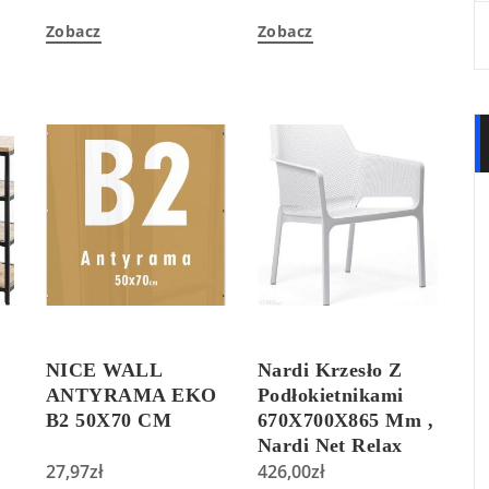
Zobacz
Zobacz
NICE WALL
Nardi Krzesło Z
,
ANTYRAMA EKO
Podłokietnikami
B2 50X70 CM
670X700X865 Mm ,
Nardi Net Relax
27,97
zł
Bianco
426,00
zł