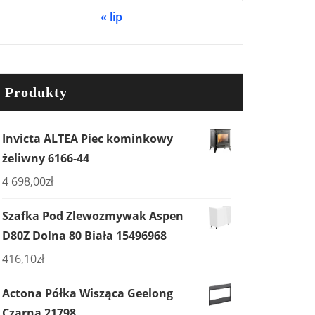
« lip
Produkty
Invicta ALTEA Piec kominkowy
żeliwny 6166-44
4 698,00
zł
Szafka Pod Zlewozmywak Aspen
D80Z Dolna 80 Biała 15496968
416,10
zł
Actona Półka Wisząca Geelong
Czarna 21798