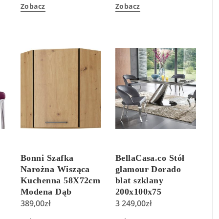
Zobacz
Zobacz
Bonni Szafka
BellaCasa.co Stół
Narożna Wisząca
glamour Dorado
Kuchenna 58X72cm
blat szklany
Modena Dąb
200x100x75
Artisan
389,00
zł
3 249,00
zł
(SZAFKAMODENA58X58GN721F)