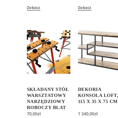
Zobacz
Zobacz
SKŁADANY STÓŁ
DEKORIA
WARSZTATOWY
KONSOLA LOFT
NARZĘDZIOWY
115 X 35 X 75 CM
ROBOCZY BLAT
KD516
70,00
zł
1 340,00
zł