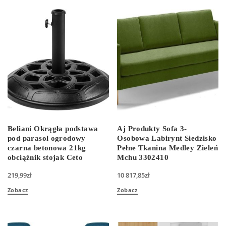
Beliani Okrągła podstawa
Aj Produkty Sofa 3-
pod parasol ogrodowy
Osobowa Labirynt Siedzisko
czarna betonowa 21kg
Pełne Tkanina Medley Zieleń
obciążnik stojak Ceto
Mchu 3302410
219,99
zł
10 817,85
zł
Zobacz
Zobacz