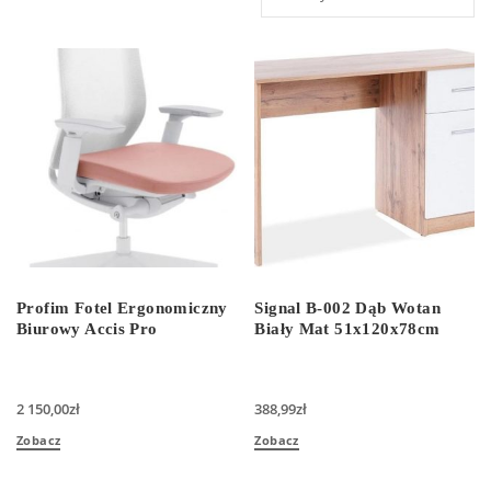
Profim Fotel Ergonomiczny
Signal B-002 Dąb Wotan
Biurowy Accis Pro
Biały Mat 51x120x78cm
2 150,00
zł
388,99
zł
Zobacz
Zobacz