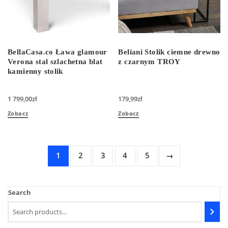
BellaCasa.co Ława glamour
Beliani Stolik ciemne drewno
Verona stal szlachetna blat
z czarnym TROY
kamienny stolik
1 799,00
zł
179,99
zł
Zobacz
Zobacz
1
2
3
4
5
→
Search