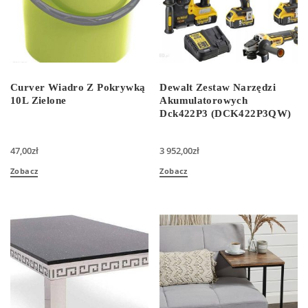
Curver Wiadro Z Pokrywką
Dewalt Zestaw Narzędzi
10L Zielone
Akumulatorowych
Dck422P3 (DCK422P3QW)
47,00
zł
3 952,00
zł
Zobacz
Zobacz