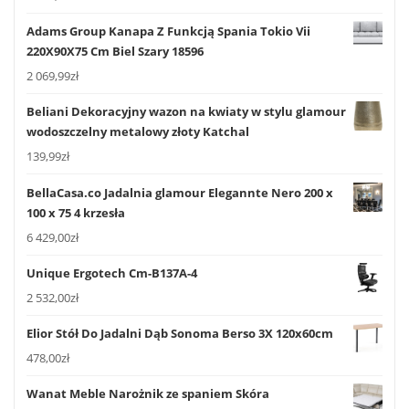
Adams Group Kanapa Z Funkcją Spania Tokio Vii
220X90X75 Cm Biel Szary 18596
2 069,99
zł
Beliani Dekoracyjny wazon na kwiaty w stylu glamour
wodoszczelny metalowy złoty Katchal
139,99
zł
BellaCasa.co Jadalnia glamour Elegannte Nero 200 x
100 x 75 4 krzesła
6 429,00
zł
Unique Ergotech Cm-B137A-4
2 532,00
zł
Elior Stół Do Jadalni Dąb Sonoma Berso 3X 120x60cm
478,00
zł
Wanat Meble Narożnik ze spaniem Skóra