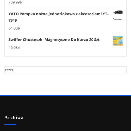
739,99
zł
YATO Pompka nożna jednotłokowa z akcesoriami YT-
7349
64,00
zł
Swiffer Chusteczki Magnetyczne Do Kurzu 20 Szt
46,03
zł
zzzzz
Archiwa