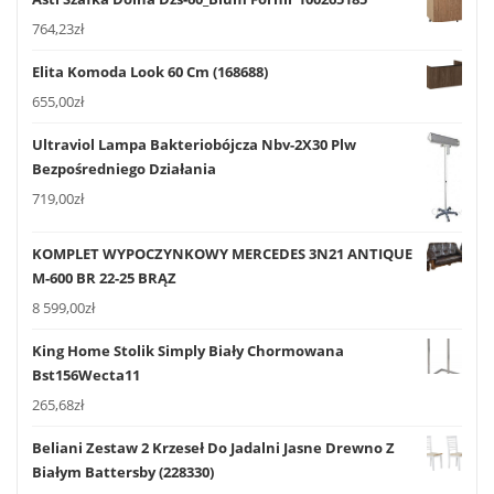
764,23
zł
Elita Komoda Look 60 Cm (168688)
655,00
zł
Ultraviol Lampa Bakteriobójcza Nbv-2X30 Plw
Bezpośredniego Działania
719,00
zł
KOMPLET WYPOCZYNKOWY MERCEDES 3N21 ANTIQUE
M-600 BR 22-25 BRĄZ
8 599,00
zł
King Home Stolik Simply Biały Chormowana
Bst156Wecta11
265,68
zł
Beliani Zestaw 2 Krzeseł Do Jadalni Jasne Drewno Z
Białym Battersby (228330)