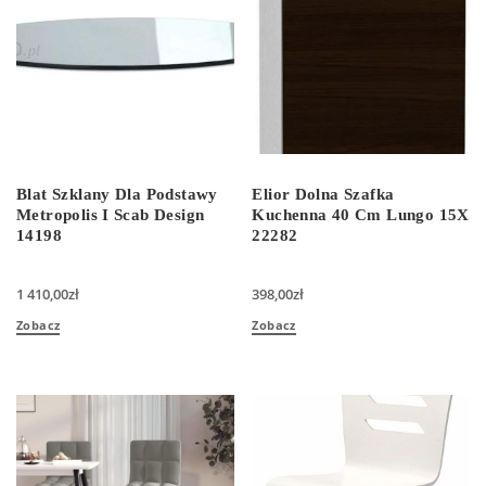
Blat Szklany Dla Podstawy
Elior Dolna Szafka
Metropolis I Scab Design
Kuchenna 40 Cm Lungo 15X
14198
22282
1 410,00
zł
398,00
zł
Zobacz
Zobacz