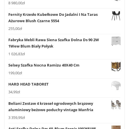
8 980,00
zł
Fernity Krzesło Kubełkowe Do Jadalni I Na Taras
Ażurowe Blush Czarne 5554
255,00
zł
Fabryka Mebli Rawa Siena Szafka Dolna Ds 90 2W
1Wew Blum Biały Połysk
1 026,83
zł
Selsey Szafka Nocna Ramizu 40X40 Cm
199,00
zł
HARD HEAD TABORET
34,99
zł
Beliani Zestaw 4 krzeseł ogrodowych brązowy
aluminiowy beżowe poduchy vintage Manfria
3 359,99
zł
Asti Szafka Dolna Dzs-60_Blum Fornir 100265185