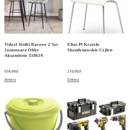
Vidaxl Stołki Barowe 2 Szt.
Elior.Pl Krzesło
Jasnoszare Obite
Skandynawskie Cejlon
Aksamitem 338639
654,99
zł
218,00
zł
Zobacz
Zobacz