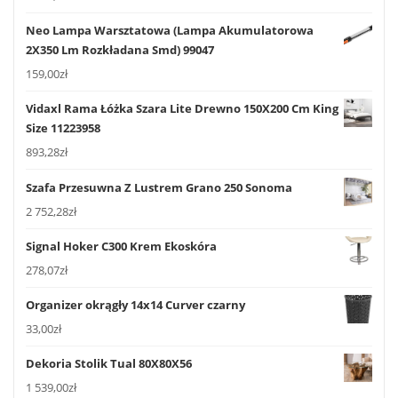
Neo Lampa Warsztatowa (Lampa Akumulatorowa
2X350 Lm Rozkładana Smd) 99047
159,00
zł
Vidaxl Rama Łóżka Szara Lite Drewno 150X200 Cm King
Size 11223958
893,28
zł
Szafa Przesuwna Z Lustrem Grano 250 Sonoma
2 752,28
zł
Signal Hoker C300 Krem Ekoskóra
278,07
zł
Organizer okrągły 14x14 Curver czarny
33,00
zł
Dekoria Stolik Tual 80X80X56
1 539,00
zł