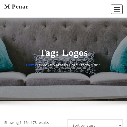
Skip
M Penar
to
content
Tag:
Logos
Home
Vokato Krzesło Gozo Czarny 12811
Showing 1–16 of 78 results