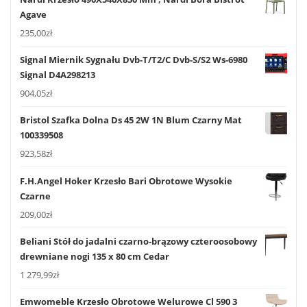
Agave
235,00
zł
Signal Miernik Sygnału Dvb-T/T2/C Dvb-S/S2 Ws-6980
Signal D4A298213
904,05
zł
Bristol Szafka Dolna Ds 45 2W 1N Blum Czarny Mat
100339508
923,58
zł
F.H.Angel Hoker Krzesło Bari Obrotowe Wysokie
Czarne
209,00
zł
Beliani Stół do jadalni czarno-brązowy czteroosobowy
drewniane nogi 135 x 80 cm Cedar
1 279,99
zł
Emwomeble Krzesło Obrotowe Welurowe Cl 590 3