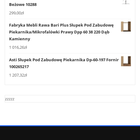
Beżowe 10288
299,00
zł
Fabryka Mebli Rawa Bari Plus Słupek Pod Zabudowę
Piekarnika/Mikrofalówki Prawy Dpp 60 38 220 Dąb
Kamienny
1 016,26
zł
Asti Słupek Pod Zabudowę Piekarnika Dp-60-197 Fornir
100265217
1 207,32
zł
zzzzz