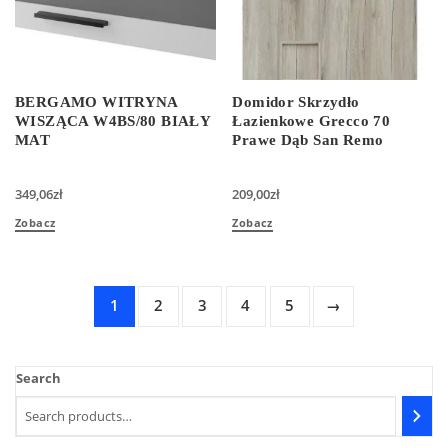
BERGAMO WITRYNA
Domidor Skrzydło
WISZĄCA W4BS/80 BIAŁY
Łazienkowe Grecco 70
MAT
Prawe Dąb San Remo
349,06
zł
209,00
zł
Zobacz
Zobacz
1
2
3
4
5
→
Search