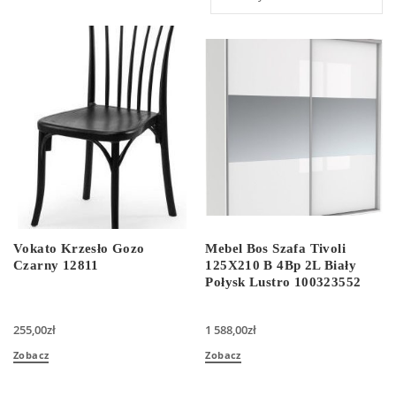
Vokato Krzesło Gozo
Mebel Bos Szafa Tivoli
Czarny 12811
125X210 B 4Bp 2L Biały
Połysk Lustro 100323552
255,00
zł
1 588,00
zł
Zobacz
Zobacz