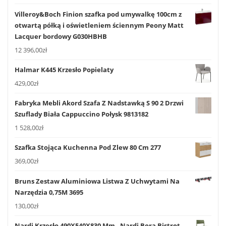
Villeroy&Boch Finion szafka pod umywalkę 100cm z
otwartą półką i oświetleniem ściennym Peony Matt
Lacquer bordowy G030HBHB
12 396,00
zł
Halmar K445 Krzesło Popielaty
429,00
zł
Fabryka Mebli Akord Szafa Z Nadstawką S 90 2 Drzwi
Szuflady Biała Cappuccino Połysk 9813182
1 528,00
zł
Szafka Stojąca Kuchenna Pod Zlew 80 Cm 277
369,00
zł
Bruns Zestaw Aluminiowa Listwa Z Uchwytami Na
Narzędzia 0,75M 3695
130,00
zł
Nardi Krzesło 490X540X830 Mm , Nardi Bora Bistrot