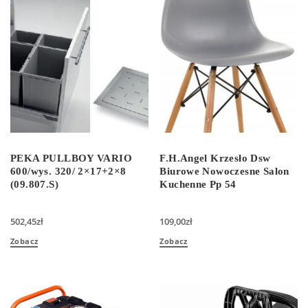
PEKA PULLBOY VARIO
F.H.Angel Krzesło Dsw
600/wys. 320/ 2×17+2×8
Biurowe Nowoczesne Salon
(09.807.S)
Kuchenne Pp 54
502,45
zł
109,00
zł
Zobacz
Zobacz