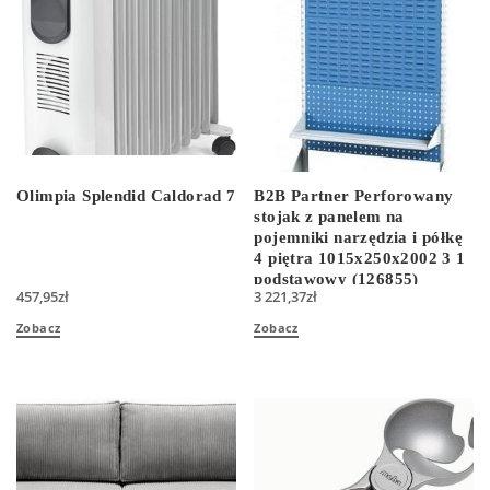
Olimpia Splendid Caldorad 7
B2B Partner Perforowany
stojak z panelem na
pojemniki narzędzia i półkę
4 piętra 1015x250x2002 3 1
podstawowy (126855)
457,95
zł
3 221,37
zł
Zobacz
Zobacz