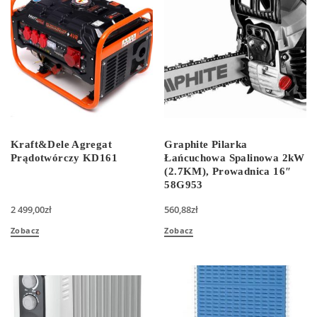
Kraft&Dele Agregat
Graphite Pilarka
Prądotwórczy KD161
Łańcuchowa Spalinowa 2kW
(2.7KM), Prowadnica 16″
58G953
2 499,00
zł
560,88
zł
Zobacz
Zobacz