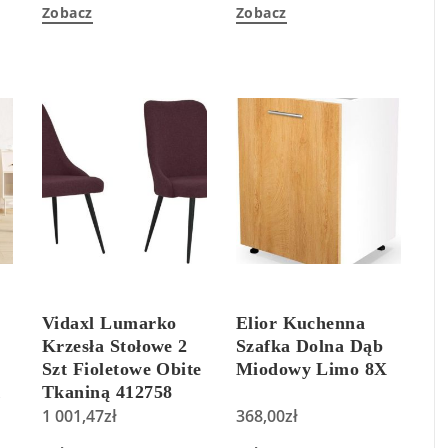
Zobacz
Zobacz
MAT
Vidaxl Lumarko
Elior Kuchenna
Krzesła Stołowe 2
Szafka Dolna Dąb
Szt Fioletowe Obite
Miodowy Limo 8X
1
Tkaniną 412758
1 001,47
zł
368,00
zł