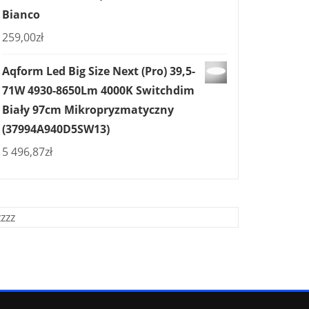
Bianco
259,00
zł
Aqform Led Big Size Next (Pro) 39,5-
71W 4930-8650Lm 4000K Switchdim
Biały 97cm Mikropryzmatyczny
(37994A940D5SW13)
5 496,87
zł
zzzz