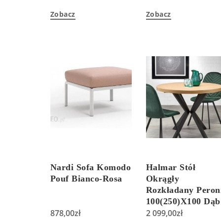
Zobacz
Zobacz
Nardi Sofa Komodo
Halmar Stół
Pouf Bianco-Rosa
Okrągły
Rozkładany Peron
100(250)X100 Dąb
878,00
zł
Czarny 79904
2 099,00
zł