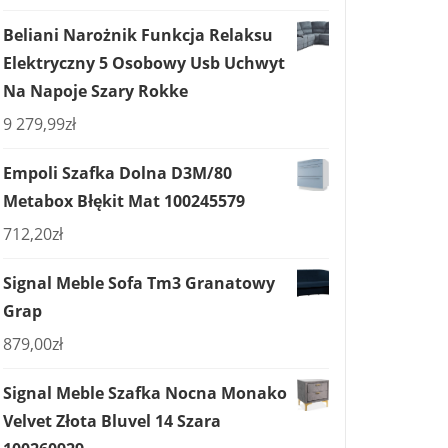
Beliani Narożnik Funkcja Relaksu
Elektryczny 5 Osobowy Usb Uchwyt
Na Napoje Szary Rokke
9 279,99
zł
Empoli Szafka Dolna D3M/80
Metabox Błękit Mat 100245579
712,20
zł
Signal Meble Sofa Tm3 Granatowy
Grap
879,00
zł
Signal Meble Szafka Nocna Monako
Velvet Złota Bluvel 14 Szara