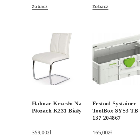
Zobacz
Zobacz
Halmar Krzesło Na
Festool Systainer
Płozach K231 Biały
ToolBox SYS3 TB
137 204867
359,00
zł
165,00
zł