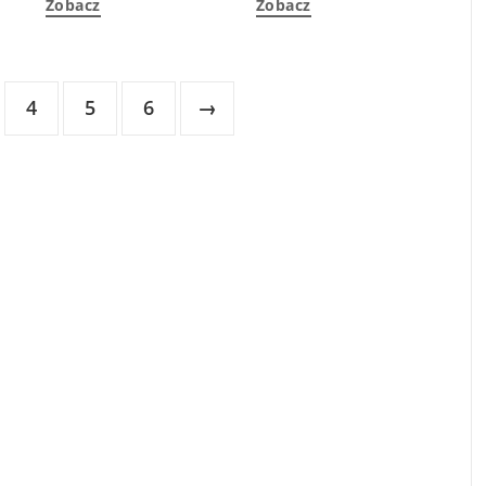
Zobacz
Zobacz
4
5
6
→