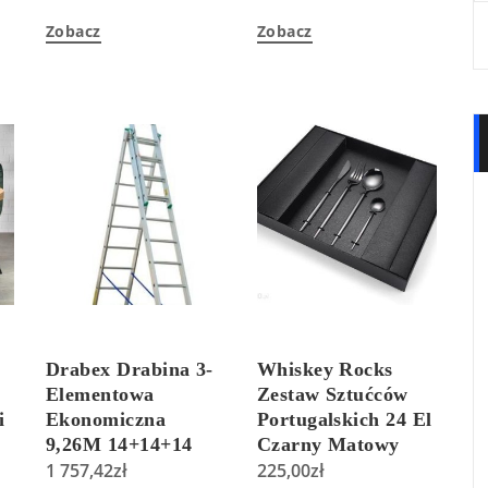
Zobacz
Zobacz
Drabex Drabina 3-
Whiskey Rocks
Elementowa
Zestaw Sztućców
i
Ekonomiczna
Portugalskich 24 El
9,26M 14+14+14
Czarny Matowy
(4214)
1 757,42
zł
225,00
zł