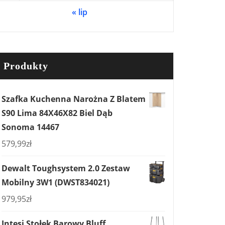
« lip
Produkty
Szafka Kuchenna Narożna Z Blatem
S90 Lima 84X46X82 Biel Dąb
Sonoma 14467
579,99
zł
Dewalt Toughsystem 2.0 Zestaw
Mobilny 3W1 (DWST834021)
979,95
zł
Intesi Stołek Barowy Bluff