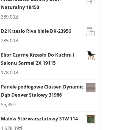
Naturalny 18450
389,00
zł
D2 Krzesło Riva białe DK-23956
235,00
zł
Elior Czarne Krzesło Do Kuchni I
Salonu Sarmel 2X 19115
178,00
zł
Panele podłogowe Classen Dynamic
Dąb Denver Stalowy 31986
55,39
zł
Malow Stół warsztatowy STW 114
1 928,39
zł