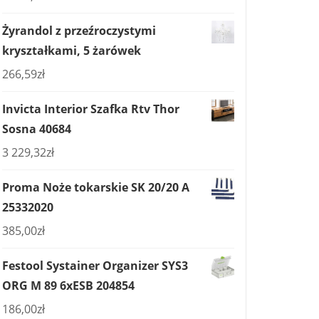
Żyrandol z przeźroczystymi
kryształkami, 5 żarówek
266,59
zł
Invicta Interior Szafka Rtv Thor
Sosna 40684
3 229,32
zł
Proma Noże tokarskie SK 20/20 A
25332020
385,00
zł
Festool Systainer Organizer SYS3
ORG M 89 6xESB 204854
186,00
zł