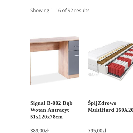
Showing 1–16 of 92 results
Signal B-002 Dąb
ŚpijZdrowo
Wotan Antracyt
MultiHard 160X2
51x120x78cm
389,00
zł
795,00
zł