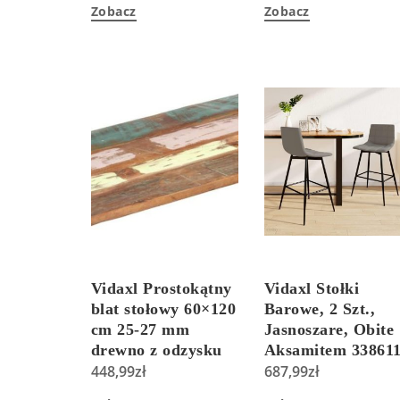
Zobacz
Zobacz
Vidaxl Prostokątny
Vidaxl Stołki
blat stołowy 60×120
Barowe, 2 Szt.,
cm 25-27 mm
Jasnoszare, Obite
drewno z odzysku
Aksamitem 33861
448,99
zł
687,99
zł