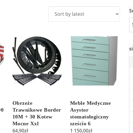
S
s
Obrzeże
Meble Medyczne
00
Trawnikowe Border
Asystor
10M + 30 Kotew
stomatologiczny
Mocne Xxl
sześcio 6
64,90
zł
szufladowy
1 150,00
zł