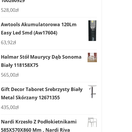
100260929
528,00
zł
Awtools Akumulatorowa 120Lm
Easy Led Smd (Aw17604)
63,92
zł
Halmar Stół Maurycy Dąb Sonoma
Biały 118158X75
565,00
zł
Gift Decor Taboret Srebrzysty Biały
Metal Skórzany 12671355
435,00
zł
Nardi Krzesło Z Podłokietnikami
585X570X860 Mm , Nardi Riva