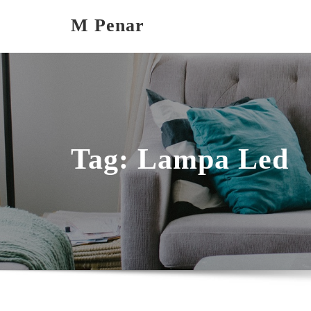
Skip
M Penar
to
content
Tag:
Lampa Led