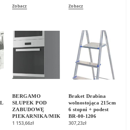
Zobacz
Zobacz
BERGAMO
Braket Drabina
 L
SŁUPEK POD
wolnostojąca 215cm
ZABUDOWĘ
6 stopni + podest
PIEKARNIKA/MIKROFALÓWKI
BR-00-1206
D14/RU/2E 284
1 153,66
zł
307,23
zł
HETTICH SZARY