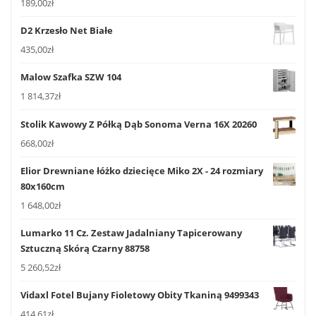
189,00
zł
D2 Krzesło Net Białe
435,00
zł
Malow Szafka SZW 104
1 814,37
zł
Stolik Kawowy Z Półką Dąb Sonoma Verna 16X 20260
668,00
zł
Elior Drewniane łóżko dziecięce Miko 2X - 24 rozmiary
80x160cm
1 648,00
zł
Lumarko 11 Cz. Zestaw Jadalniany Tapicerowany
Sztuczną Skórą Czarny 88758
5 260,52
zł
Vidaxl Fotel Bujany Fioletowy Obity Tkaniną 9499343
414,61
zł