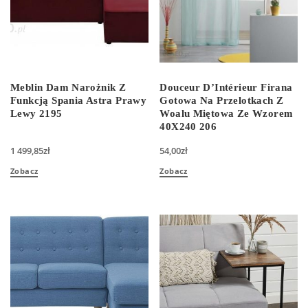
Meblin Dam Narożnik Z
Douceur D’Intérieur Firana
Funkcją Spania Astra Prawy
Gotowa Na Przelotkach Z
Lewy 2195
Woalu Miętowa Ze Wzorem
40X240 206
1 499,85
zł
54,00
zł
Zobacz
Zobacz