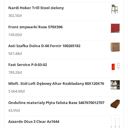
Nardi Hoker Trill Stool zielony
302,50
zł
Front zmywarki Rose 570X596
149,00
zł
Asti Szafka Dolna D-60 Fornir 100265182
567,48
zł
Fast Service P-0-03-02
789,28
zł
Mloft. Stół Loft Dębowy Altar Rozkładany 80X120X76
5 664,99
zł
Onduline materialy Plyta falista Base 3467670012707
43,95
zł
Azzardo Otus 3 Clear Az1644