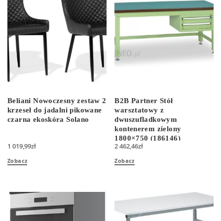
Beliani Nowoczesny zestaw 2
B2B Partner Stół
krzeseł do jadalni pikowane
warsztatowy z
czarna ekoskóra Solano
dwuszufladkowym
kontenerem zielony
1800×750 (186146)
1 019,99
zł
2 462,46
zł
Zobacz
Zobacz