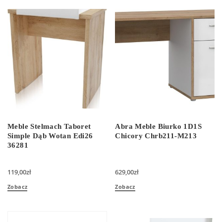
Meble Stelmach Taboret
Abra Meble Biurko 1D1S
Simple Dąb Wotan Edi26
Chicory Chrb211-M213
36281
119,00
zł
629,00
zł
Zobacz
Zobacz