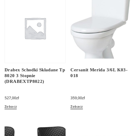
Drabex Schodki Składane Tp
Cersanit Merida 3/6L K03-
8020 3 Stopnie
018
(DRABEXTP8022)
527,00
zł
359,00
zł
Zobacz
Zobacz