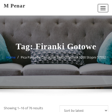
Skip
M Penar
to
content
Tag:
Firanki Gotowe
Home
Pica Pasta Do Oznaczeń Biała Odporna 1000 Stopni 57552
Showing 1–16 of 76 results