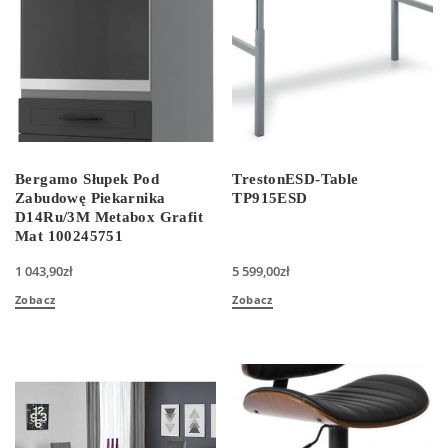
Bergamo Słupek Pod
TrestonESD-Table
Zabudowę Piekarnika
TP915ESD
D14Ru/3M Metabox Grafit
Mat 100245751
1 043,90
zł
5 599,00
zł
Zobacz
Zobacz