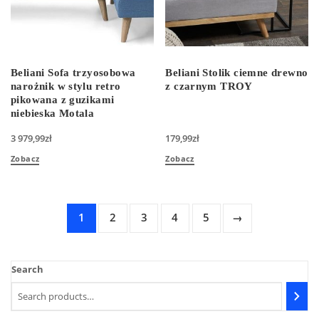
Beliani Sofa trzyosobowa
Beliani Stolik ciemne drewno
narożnik w stylu retro
z czarnym TROY
pikowana z guzikami
niebieska Motala
3 979,99
zł
179,99
zł
Zobacz
Zobacz
1
2
3
4
5
→
Search