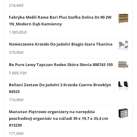
214,44
zł
Fabryka Mebli Rawa Bari Plus Szafka Dolna Ds 90 2W
1N_Modern Dąb Kamienny
1 065,85
zł
Nowoczesne Krzesło Do Jadalni Biagio Szara Tkanina
579,00
zł
Be Pure Lewy Tapczan Rodeo Skóra Słonia 800743 105
5 669,10
zł
Beliani Zestaw Do Jadalni 2 Krzesła Czarne Brooklyn
84523
719,99
zł
Manutan Piętrowe organizery na narzędzia
poschoďový organizér na nářadí 39 x 19,7 x 33,4 cm
813230
171,09
zł