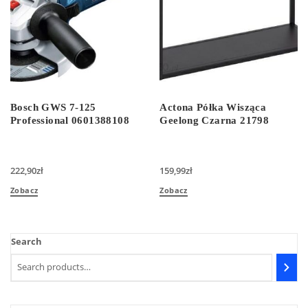
Bosch GWS 7-125
Actona Półka Wisząca
Professional 0601388108
Geelong Czarna 21798
222,90
zł
159,99
zł
Zobacz
Zobacz
Search