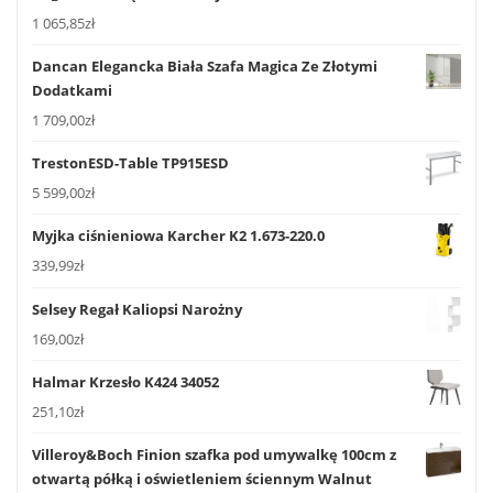
1 065,85
zł
Dancan Elegancka Biała Szafa Magica Ze Złotymi
Dodatkami
1 709,00
zł
TrestonESD-Table TP915ESD
5 599,00
zł
Myjka ciśnieniowa Karcher K2 1.673-220.0
339,99
zł
Selsey Regał Kaliopsi Narożny
169,00
zł
Halmar Krzesło K424 34052
251,10
zł
Villeroy&Boch Finion szafka pod umywalkę 100cm z
otwartą półką i oświetleniem ściennym Walnut