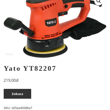
Yato YT82207
219,00
zł
Zobacz
SKU:
e05ea49386a7