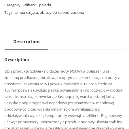
Category:
Szlifierki i polerki
Tags:
lampa stojąca
,
obrazy do salonu
,
zasłona
Description
Description
Opis produktu Szlifierka o dużej mocy (450W) w połączeniu ze
zmienną prędkością obrotową to optymalna kombinacja do pracy z
drewnem, usuwania rdzy i powłok malarskich. Talerz o średnicy
150mm pozwala uzyskać gładką powierzchnię i np. oczyścić w krótkim
czasie konstrukcję drewnianą z łuszczącą się warstwę starej farby.
Łożysko podpierające wał napędowy jest osadzone w metalowej
obudowie co przeciwdziała deformacjom wynikającym z
oddziaływania wysokiej temperatury wewnątrz szlifierki. Regulowany
uchwyt pomocniczy umieszczony z przodu obudowy ułatwia stabilny
docisk maszyny i sprawia że szlifowanie jest wygodne dla użytkownika.