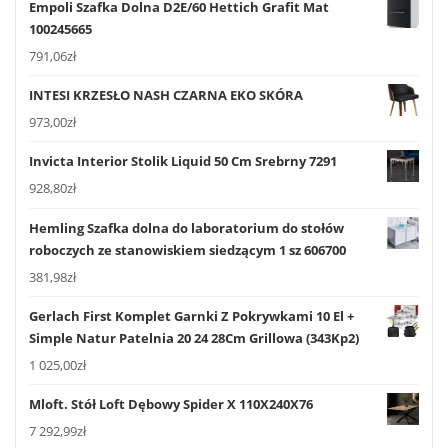
Empoli Szafka Dolna D2E/60 Hettich Grafit Mat
100245665
791,06
zł
INTESI KRZESŁO NASH CZARNA EKO SKÓRA
973,00
zł
Invicta Interior Stolik Liquid 50 Cm Srebrny 7291
928,80
zł
Hemling Szafka dolna do laboratorium do stołów
roboczych ze stanowiskiem siedzącym 1 sz 606700
381,98
zł
Gerlach First Komplet Garnki Z Pokrywkami 10 El +
Simple Natur Patelnia 20 24 28Cm Grillowa (343Kp2)
1 025,00
zł
Mloft. Stół Loft Dębowy Spider X 110X240X76
7 292,99
zł