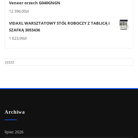
Veneer orzech G040GNGN
12 396,00
zł
VIDAXL WARSZTATOWY STÓŁ ROBOCZY Z TABLICĄ I
SZAFKĄ 3053436
1 623,99
zł
zzzzz
Archiwa
lipiec 2026