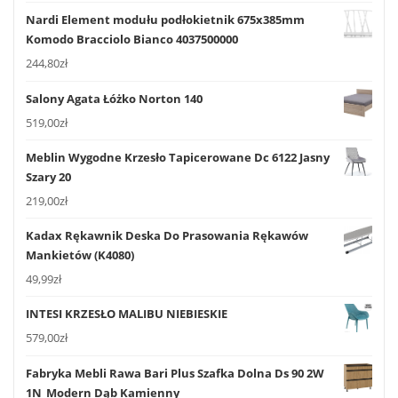
Nardi Element modułu podłokietnik 675x385mm
Komodo Bracciolo Bianco 4037500000
244,80
zł
Salony Agata Łóżko Norton 140
519,00
zł
Meblin Wygodne Krzesło Tapicerowane Dc 6122 Jasny
Szary 20
219,00
zł
Kadax Rękawnik Deska Do Prasowania Rękawów
Mankietów (K4080)
49,99
zł
INTESI KRZESŁO MALIBU NIEBIESKIE
579,00
zł
Fabryka Mebli Rawa Bari Plus Szafka Dolna Ds 90 2W
1N_Modern Dąb Kamienny