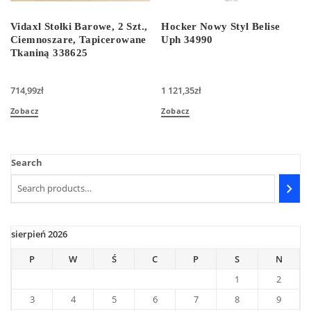
Vidaxl Stołki Barowe, 2 Szt.,
Hocker Nowy Styl Belise
Ciemnoszare, Tapicerowane
Uph 34990
Tkaniną 338625
714,99
zł
1 121,35
zł
Zobacz
Zobacz
Search
sierpień 2026
P
W
Ś
C
P
S
N
1
2
3
4
5
6
7
8
9