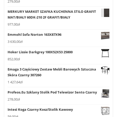
279,00
zł
MERKURY MARKET SZAFKA KUCHENNA STILO GRAFIT
MAT/BIAŁY 60DK-210 2F GRAFIT/BIAŁY
977,00
zł
Emmohl Sofa Norton 163X87X96
3 630,00
zł
Hoker Lissie Darkgrey 100X52X53 25800
852,00
zł
Emaga 3 Częściowy Zestaw Mebli Barowych Sztuczna
Skóra Czarny 307260
1 427,64
zł
Profeos.Eu Szklany Stolik Pod Telewizor Sento Czarny
278,00
zł
Intesi Koga Czarny Kosz/Stolik Kawowy
59,00
zł