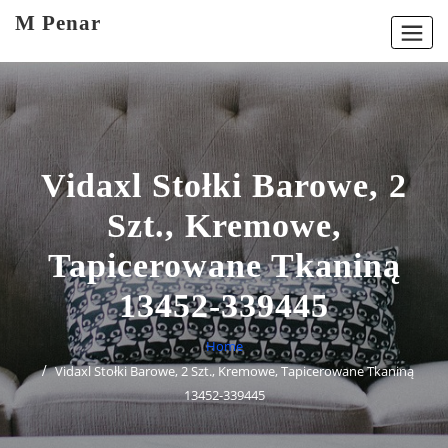
Skip
M Penar
to
content
Vidaxl Stołki Barowe, 2
Szt., Kremowe,
Tapicerowane Tkaniną
13452-339445
Home
Vidaxl Stołki Barowe, 2 Szt., Kremowe, Tapicerowane Tkaniną
13452-339445