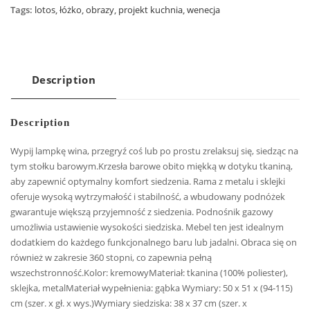
Tags:
lotos
,
łóżko
,
obrazy
,
projekt kuchnia
,
wenecja
Description
Description
Wypij lampkę wina, przegryź coś lub po prostu zrelaksuj się, siedząc na
tym stołku barowym.Krzesła barowe obito miękką w dotyku tkaniną,
aby zapewnić optymalny komfort siedzenia. Rama z metalu i sklejki
oferuje wysoką wytrzymałość i stabilność, a wbudowany podnóżek
gwarantuje większą przyjemność z siedzenia. Podnośnik gazowy
umożliwia ustawienie wysokości siedziska. Mebel ten jest idealnym
dodatkiem do każdego funkcjonalnego baru lub jadalni. Obraca się on
również w zakresie 360 stopni, co zapewnia pełną
wszechstronność.Kolor: kremowyMateriał: tkanina (100% poliester),
sklejka, metalMateriał wypełnienia: gąbka Wymiary: 50 x 51 x (94-115)
cm (szer. x gł. x wys.)Wymiary siedziska: 38 x 37 cm (szer. x