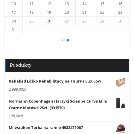
10
11
12
13
14
15
16
17
18
19
20
21
22
23
24
25
26
27
28
29
30
31
« lip
Produkty
Rehabed Łóżko Rehabilitacyjne Taurus Lux Low
2 999,00
zł
Normann Copenhagen Haczyki Ścienne Curve Mini
Czarne Matowe 2Szt. (331570)
138,00
zł
Milwaukee Torba na ramię 4932471067