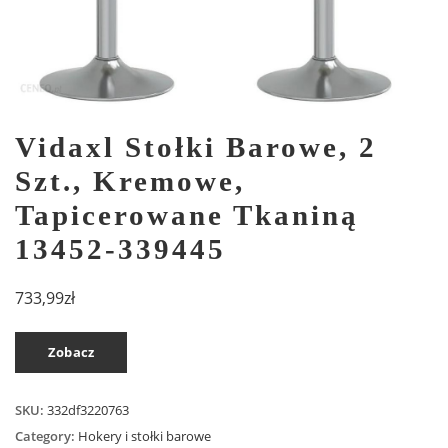
Vidaxl Stołki Barowe, 2
Szt., Kremowe,
Tapicerowane Tkaniną
13452-339445
733,99
zł
Zobacz
SKU:
332df3220763
Category:
Hokery i stołki barowe