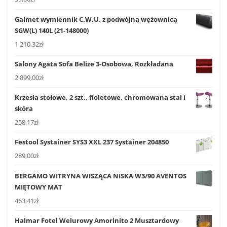
Galmet wymiennik C.W.U. z podwójną wężownicą
SGW(L) 140L (21-148000)
1 210,32
zł
Salony Agata Sofa Belize 3-Osobowa, Rozkładana
2 899,00
zł
Krzesła stołowe, 2 szt., fioletowe, chromowana stal i
skóra
258,17
zł
Festool Systainer SYS3 XXL 237 Systainer 204850
289,00
zł
BERGAMO WITRYNA WISZĄCA NISKA W3/90 AVENTOS
MIĘTOWY MAT
463,41
zł
Halmar Fotel Welurowy Amorinito 2 Musztardowy