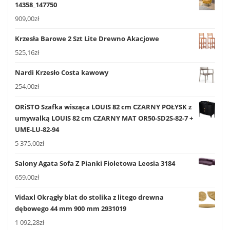
14358_147750
909,00
zł
Krzesła Barowe 2 Szt Lite Drewno Akacjowe
525,16
zł
Nardi Krzesło Costa kawowy
254,00
zł
ORiSTO Szafka wisząca LOUIS 82 cm CZARNY POŁYSK z
umywalką LOUIS 82 cm CZARNY MAT OR50-SD2S-82-7 +
UME-LU-82-94
5 375,00
zł
Salony Agata Sofa Z Pianki Fioletowa Leosia 3184
659,00
zł
Vidaxl Okrągły blat do stolika z litego drewna
dębowego 44 mm 900 mm 2931019
1 092,28
zł