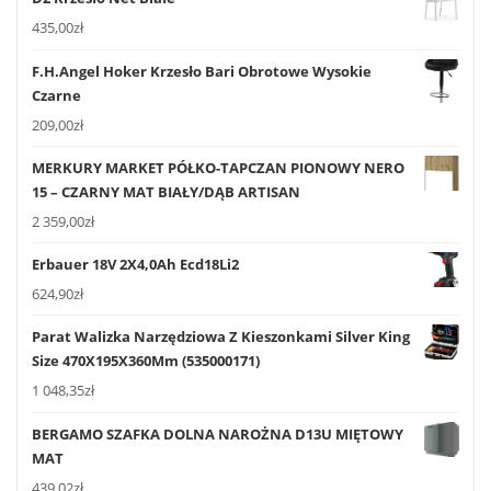
435,00
zł
F.H.Angel Hoker Krzesło Bari Obrotowe Wysokie
Czarne
209,00
zł
MERKURY MARKET PÓŁKO-TAPCZAN PIONOWY NERO
15 – CZARNY MAT BIAŁY/DĄB ARTISAN
2 359,00
zł
Erbauer 18V 2X4,0Ah Ecd18Li2
624,90
zł
Parat Walizka Narzędziowa Z Kieszonkami Silver King
Size 470X195X360Mm (535000171)
1 048,35
zł
BERGAMO SZAFKA DOLNA NAROŻNA D13U MIĘTOWY
MAT
439,02
zł