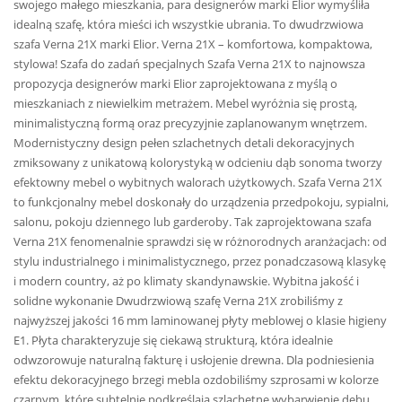
swojego małego mieszkania, para designerów marki Elior wymyśliła
idealną szafę, która mieści ich wszystkie ubrania. To dwudrzwiowa
szafa Verna 21X marki Elior. Verna 21X – komfortowa, kompaktowa,
stylowa! Szafa do zadań specjalnych Szafa Verna 21X to najnowsza
propozycja designerów marki Elior zaprojektowana z myślą o
mieszkaniach z niewielkim metrażem. Mebel wyróżnia się prostą,
minimalistyczną formą oraz precyzyjnie zaplanowanym wnętrzem.
Modernistyczny design pełen szlachetnych detali dekoracyjnych
zmiksowany z unikatową kolorystyką w odcieniu dąb sonoma tworzy
efektowny mebel o wybitnych walorach użytkowych. Szafa Verna 21X
to funkcjonalny mebel doskonały do urządzenia przedpokoju, sypialni,
salonu, pokoju dziennego lub garderoby. Tak zaprojektowana szafa
Verna 21X fenomenalnie sprawdzi się w różnorodnych aranżacjach: od
stylu industrialnego i minimalistycznego, przez ponadczasową klasykę
i modern country, aż po klimaty skandynawskie. Wybitna jakość i
solidne wykonanie Dwudrzwiową szafę Verna 21X zrobiliśmy z
najwyższej jakości 16 mm laminowanej płyty meblowej o klasie higieny
E1. Płyta charakteryzuje się ciekawą strukturą, która idealnie
odwzorowuje naturalną fakturę i usłojenie drewna. Dla podniesienia
efektu dekoracyjnego brzegi mebla ozdobiliśmy szprosami w kolorze
czarnym, które subtelnie podkreślają szlachetne wybarwienie dębu