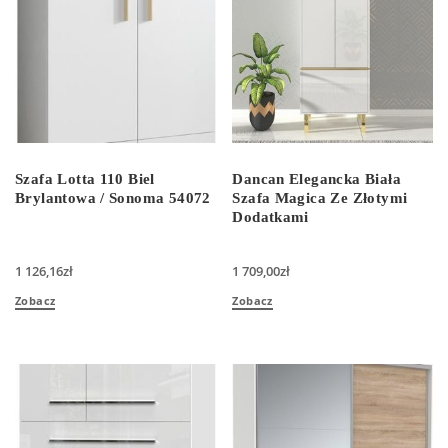
Szafa Lotta 110 Biel
Dancan Elegancka Biała
Brylantowa / Sonoma 54072
Szafa Magica Ze Złotymi
Dodatkami
1 126,16
zł
1 709,00
zł
Zobacz
Zobacz