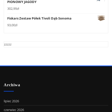
PIONOWY JAGODY
302,99
zł
Fiskars Zestaw Półek Tivoli Dąb Sonoma
93,00
zł
zzzzz
Archiwa
lipiec 2026
czerwiec 2026