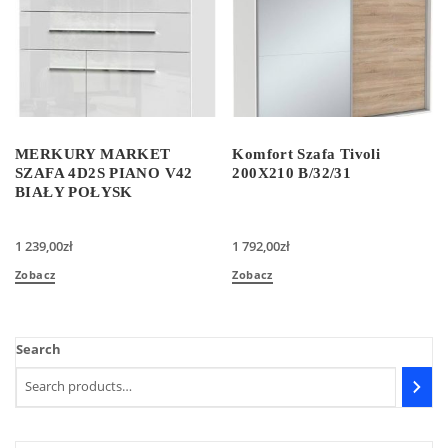
MERKURY MARKET
Komfort Szafa Tivoli
SZAFA 4D2S PIANO V42
200X210 B/32/31
BIAŁY POŁYSK
1 239,00
zł
1 792,00
zł
Zobacz
Zobacz
Search