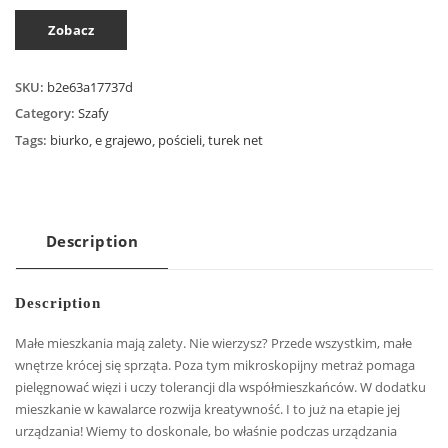
Zobacz
SKU:
b2e63a17737d
Category:
Szafy
Tags:
biurko
,
e grajewo
,
pościeli
,
turek net
Description
Description
Małe mieszkania mają zalety. Nie wierzysz? Przede wszystkim, małe
wnętrze krócej się sprząta. Poza tym mikroskopijny metraż pomaga
pielęgnować więzi i uczy tolerancji dla współmieszkańców. W dodatku
mieszkanie w kawalarce rozwija kreatywność. I to już na etapie jej
urządzania! Wiemy to doskonale, bo właśnie podczas urządzania