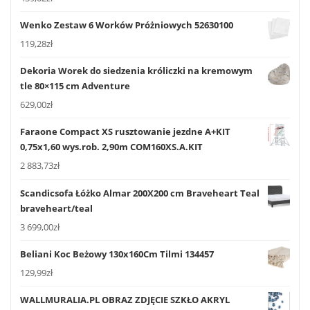
Wenko Zestaw 6 Worków Próżniowych 52630100
119,28
zł
Dekoria Worek do siedzenia króliczki na kremowym
tle 80×115 cm Adventure
629,00
zł
Faraone Compact XS rusztowanie jezdne A+KIT
0,75x1,60 wys.rob. 2,90m COM160XS.A.KIT
2 883,73
zł
Scandicsofa Łóżko Almar 200X200 cm Braveheart Teal
braveheart/teal
3 699,00
zł
Beliani Koc Beżowy 130x160Cm Tilmi 134457
129,99
zł
WALLMURALIA.PL OBRAZ ZDJĘCIE SZKŁO AKRYL