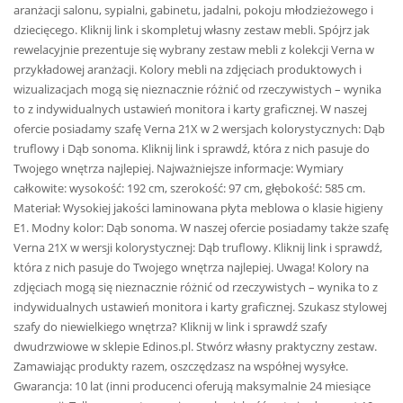
aranżacji salonu, sypialni, gabinetu, jadalni, pokoju młodzieżowego i
dziecięcego. Kliknij link i skompletuj własny zestaw mebli. Spójrz jak
rewelacyjnie prezentuje się wybrany zestaw mebli z kolekcji Verna w
przykładowej aranżacji. Kolory mebli na zdjęciach produktowych i
wizualizacjach mogą się nieznacznie różnić od rzeczywistych – wynika
to z indywidualnych ustawień monitora i karty graficznej. W naszej
ofercie posiadamy szafę Verna 21X w 2 wersjach kolorystycznych: Dąb
truflowy i Dąb sonoma. Kliknij link i sprawdź, która z nich pasuje do
Twojego wnętrza najlepiej. Najważniejsze informacje: Wymiary
całkowite: wysokość: 192 cm, szerokość: 97 cm, głębokość: 585 cm.
Materiał: Wysokiej jakości laminowana płyta meblowa o klasie higieny
E1. Modny kolor: Dąb sonoma. W naszej ofercie posiadamy także szafę
Verna 21X w wersji kolorystycznej: Dąb truflowy. Kliknij link i sprawdź,
która z nich pasuje do Twojego wnętrza najlepiej. Uwaga! Kolory na
zdjęciach mogą się nieznacznie różnić od rzeczywistych – wynika to z
indywidualnych ustawień monitora i karty graficznej. Szukasz stylowej
szafy do niewielkiego wnętrza? Kliknij w link i sprawdź szafy
dwudrzwiowe w sklepie Edinos.pl. Stwórz własny praktyczny zestaw.
Zamawiając produkty razem, oszczędzasz na współnej wysyłce.
Gwarancja: 10 lat (inni producenci oferują maksymalnie 24 miesiące