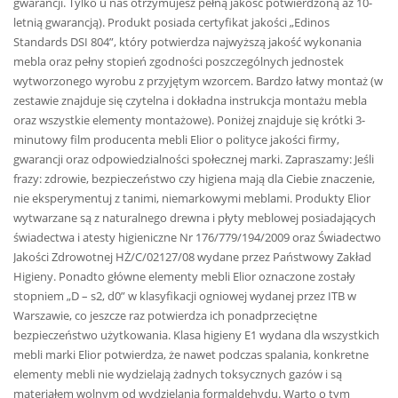
gwarancji. Tylko u nas otrzymujesz pełną jakość potwierdzoną aż 10-
letnią gwarancją). Produkt posiada certyfikat jakości „Edinos
Standards DSI 804”, który potwierdza najwyższą jakość wykonania
mebla oraz pełny stopień zgodności poszczególnych jednostek
wytworzonego wyrobu z przyjętym wzorcem. Bardzo łatwy montaż (w
zestawie znajduje się czytelna i dokładna instrukcja montażu mebla
oraz wszystkie elementy montażowe). Poniżej znajduje się krótki 3-
minutowy film producenta mebli Elior o polityce jakości firmy,
gwarancji oraz odpowiedzialności społecznej marki. Zapraszamy: Jeśli
frazy: zdrowie, bezpieczeństwo czy higiena mają dla Ciebie znaczenie,
nie eksperymentuj z tanimi, niemarkowymi meblami. Produkty Elior
wytwarzane są z naturalnego drewna i płyty meblowej posiadających
świadectwa i atesty higieniczne Nr 176/779/194/2009 oraz Świadectwo
Jakości Zdrowotnej HŻ/C/02127/08 wydane przez Państwowy Zakład
Higieny. Ponadto główne elementy mebli Elior oznaczone zostały
stopniem „D – s2, d0” w klasyfikacji ogniowej wydanej przez ITB w
Warszawie, co jeszcze raz potwierdza ich ponadprzeciętne
bezpieczeństwo użytkowania. Klasa higieny E1 wydana dla wszystkich
mebli marki Elior potwierdza, że nawet podczas spalania, konkretne
elementy mebli nie wydzielają żadnych toksycznych gazów i są
materiałem wolnym od wydzielania formaldehydu. Warto o tym