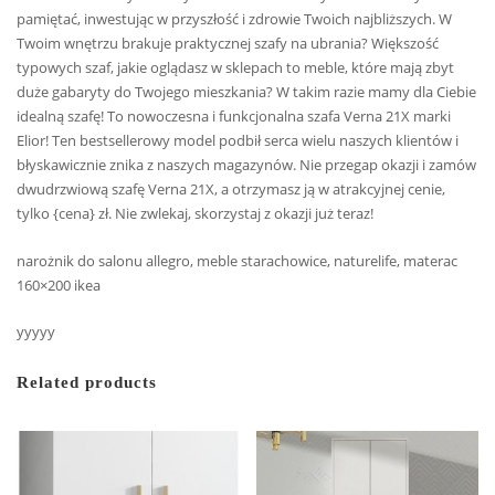
pamiętać, inwestując w przyszłość i zdrowie Twoich najbliższych. W
Twoim wnętrzu brakuje praktycznej szafy na ubrania? Większość
typowych szaf, jakie oglądasz w sklepach to meble, które mają zbyt
duże gabaryty do Twojego mieszkania? W takim razie mamy dla Ciebie
idealną szafę! To nowoczesna i funkcjonalna szafa Verna 21X marki
Elior! Ten bestsellerowy model podbił serca wielu naszych klientów i
błyskawicznie znika z naszych magazynów. Nie przegap okazji i zamów
dwudrzwiową szafę Verna 21X, a otrzymasz ją w atrakcyjnej cenie,
tylko {cena} zł. Nie zwlekaj, skorzystaj z okazji już teraz!
narożnik do salonu allegro, meble starachowice, naturelife, materac
160×200 ikea
yyyyy
Related products