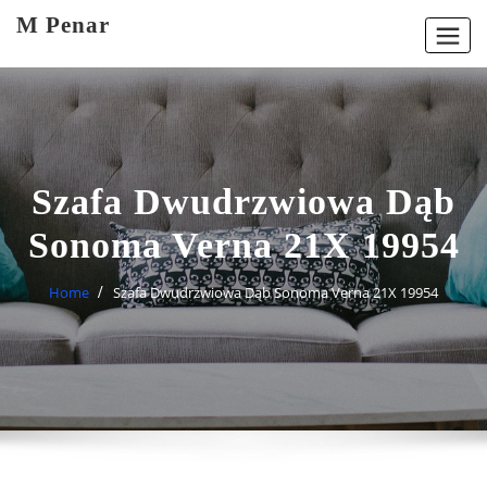
Skip
M Penar
to
content
Szafa Dwudrzwiowa Dąb
Sonoma Verna 21X 19954
Home
Szafa Dwudrzwiowa Dąb Sonoma Verna 21X 19954