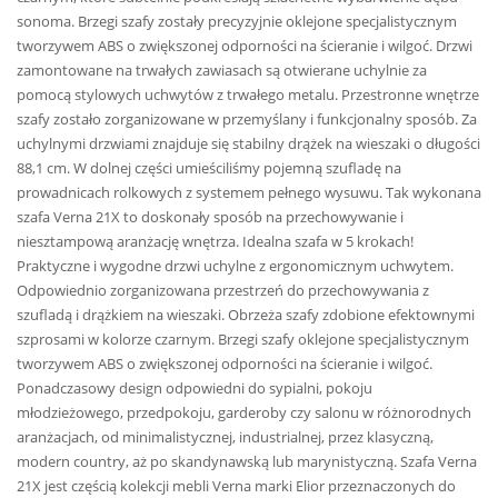
sonoma. Brzegi szafy zostały precyzyjnie oklejone specjalistycznym
tworzywem ABS o zwiększonej odporności na ścieranie i wilgoć. Drzwi
zamontowane na trwałych zawiasach są otwierane uchylnie za
pomocą stylowych uchwytów z trwałego metalu. Przestronne wnętrze
szafy zostało zorganizowane w przemyślany i funkcjonalny sposób. Za
uchylnymi drzwiami znajduje się stabilny drążek na wieszaki o długości
88,1 cm. W dolnej części umieściliśmy pojemną szufladę na
prowadnicach rolkowych z systemem pełnego wysuwu. Tak wykonana
szafa Verna 21X to doskonały sposób na przechowywanie i
niesztampową aranżację wnętrza. Idealna szafa w 5 krokach!
Praktyczne i wygodne drzwi uchylne z ergonomicznym uchwytem.
Odpowiednio zorganizowana przestrzeń do przechowywania z
szufladą i drążkiem na wieszaki. Obrzeża szafy zdobione efektownymi
szprosami w kolorze czarnym. Brzegi szafy oklejone specjalistycznym
tworzywem ABS o zwiększonej odporności na ścieranie i wilgoć.
Ponadczasowy design odpowiedni do sypialni, pokoju
młodzieżowego, przedpokoju, garderoby czy salonu w różnorodnych
aranżacjach, od minimalistycznej, industrialnej, przez klasyczną,
modern country, aż po skandynawską lub marynistyczną. Szafa Verna
21X jest częścią kolekcji mebli Verna marki Elior przeznaczonych do