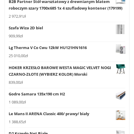
B2B Partner Stół warsztatowy z drewnianym blatem
roboczym szary 1700x685 1x 4 szufladowy kontener (179199)
2 972,91
zł
Szafa Wiza 2D biel
909,99
zł
Lg Therma V Co Cwu 12kW HU121HN1616
25 010,00
zł
HOKER KRZESŁO BAROWE WESTA MAGIC VELVET NOGI
CZARNO-ZŁOTE (WYBIERZ KOLOR) Morski
839,00
zł
Godre Samara 135x190 cm H2
1 089,00
zł
Le Mans II ARENA Classic 400/ prawy/ biały
1 388,65
zł
D2 Krzesło Net Białe