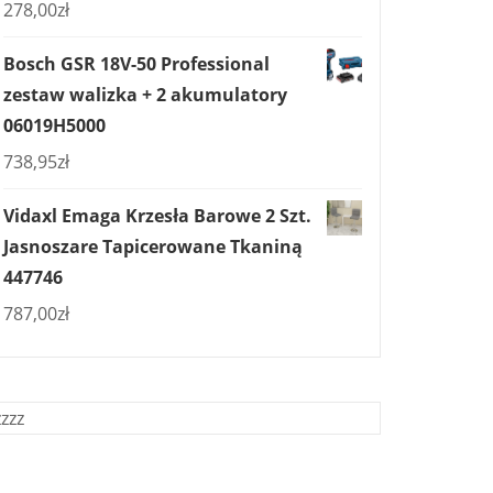
278,00
zł
Bosch GSR 18V-50 Professional
zestaw walizka + 2 akumulatory
06019H5000
738,95
zł
Vidaxl Emaga Krzesła Barowe 2 Szt.
Jasnoszare Tapicerowane Tkaniną
447746
787,00
zł
zzzz