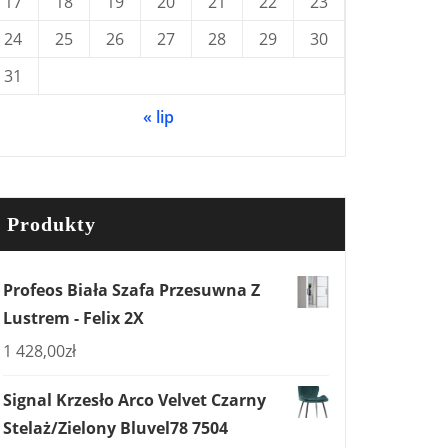
17
18
19
20
21
22
23
24
25
26
27
28
29
30
31
« lip
Produkty
Profeos Biała Szafa Przesuwna Z
Lustrem - Felix 2X
1 428,00
zł
Signal Krzesło Arco Velvet Czarny
Stelaż/Zielony Bluvel78 7504