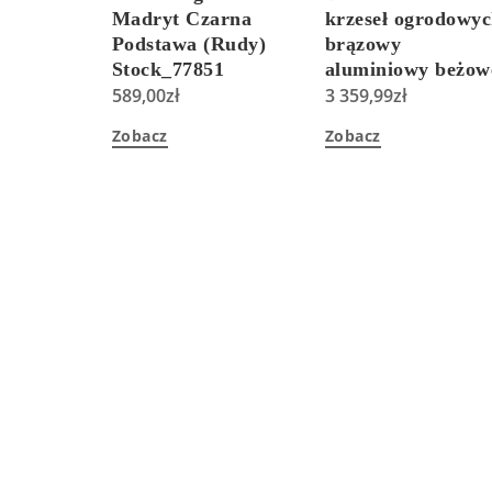
Madryt Czarna
krzeseł ogrodowy
Podstawa (Rudy)
brązowy
Stock_77851
aluminiowy beżow
589,00
zł
poduchy vintage
3 359,99
zł
Manfria
Zobacz
Zobacz