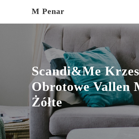
Skip
M Penar
to
content
Scandi&Me Krzes
Obrotowe Vallen
Żółte