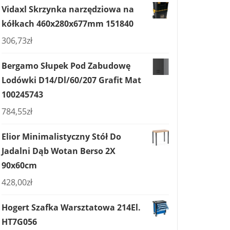
Vidaxl Skrzynka narzędziowa na
kółkach 460x280x677mm 151840
306,73
zł
Bergamo Słupek Pod Zabudowę
Lodówki D14/Dl/60/207 Grafit Mat
100245743
784,55
zł
Elior Minimalistyczny Stół Do
Jadalni Dąb Wotan Berso 2X
90x60cm
428,00
zł
Hogert Szafka Warsztatowa 214El.
HT7G056