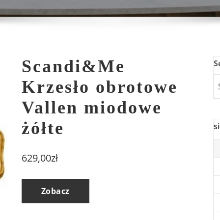
Scandi&Me
S
Krzesło obrotowe
Vallen miodowe
żółte
s
629,00
zł
Zobacz