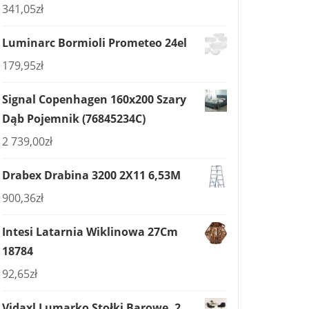
341,05
zł
Luminarc Bormioli Prometeo 24el
179,95
zł
Signal Copenhagen 160x200 Szary
Dąb Pojemnik (76845234C)
2 739,00
zł
Drabex Drabina 3200 2X11 6,53M
900,36
zł
Intesi Latarnia Wiklinowa 27Cm
18784
92,65
zł
Vidaxl Lumarko Stołki Barowe, 2