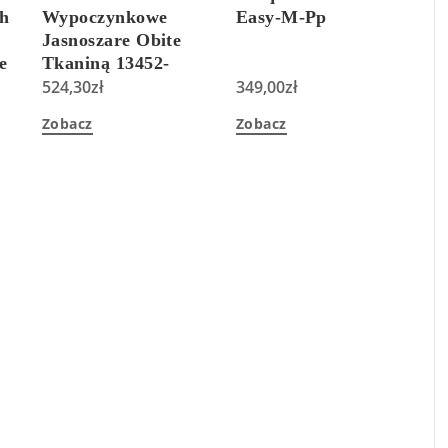
ch
Wypoczynkowe
Easy-M-Pp
Jasnoszare Obite
e
Tkaniną 13452-
341148
524,30
zł
349,00
zł
Zobacz
Zobacz