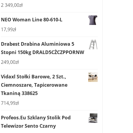
2 349,00
zł
NEO Woman Line 80-610-L
17,99
zł
Drabest Drabina Aluminiowa 5
Stopni 150kg DRALD5CŻCZPPORNW
249,00
zł
Vidaxl Stołki Barowe, 2 Szt.,
Ciemnoszare, Tapicerowane
Tkaniną 338625
714,99
zł
Profeos.Eu Szklany Stolik Pod
Telewizor Sento Czarny