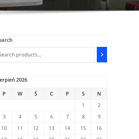
earch
ierpień 2026
P
W
Ś
C
P
S
N
1
2
3
4
5
6
7
8
9
10
11
12
13
14
15
16