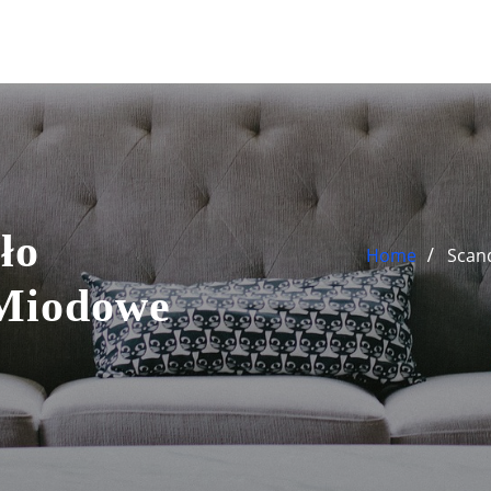
ło
Home
Scan
 Miodowe