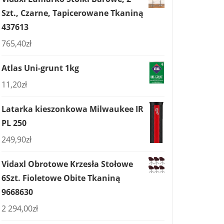
Szt., Czarne, Tapicerowane Tkaniną
437613
765,40
zł
Atlas Uni-grunt 1kg
11,20
zł
Latarka kieszonkowa Milwaukee IR
PL 250
249,90
zł
Vidaxl Obrotowe Krzesła Stołowe
6Szt. Fioletowe Obite Tkaniną
9668630
2 294,00
zł