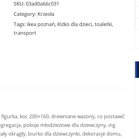
SKU:
03ad0a66c031
Category:
Krzesła
Tags:
ikea poznań
,
łóżko dla dzieci
,
toaletki
,
transport
og figurka, koc 200×160, drewniane wazony, co postawić
segregacja, pokoje młodzieżowe dla dziewczyny, ing
iały okrągły, biurko dla dziewczynki, dekoracje domu,