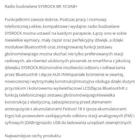
Radio budowlane SYSROCK BR 10 DAB+
FunkcjeBrzmi zawsze dobrze. Podczas pracy i rozmowy
telefonicznej.Lekkie, kompaktowe i wydajne: radio budowlane
SYSROCK można ustawić na każdym parapecie. Łączy ono w sobie
niewielkie wymiary, mały ciężar oraz perfekcyjny dźwięk, a dzięki
modułowi Bluetooth® oraz zintegrowanej funkcji zestawu
głośnomówiącego można słuchać nie tylko preferowanych stacji
radiowych, ale również ulubionych piosenek ze smartfona z jakością
dźwięku SYSROCK.Różnorodne możliwości odbioru i odtwarzania
przez Bluetooth® i złącze AUX-INWspaniałe brzmienie w zwartej,
nowoczesnej i wytrzymałej konstrukcjiIntuicyjna obsługa dzięki dużym
przyciskom i kolorowemu wyświetlaczowi LCDZłącze Bluetooth® z
funkcją telefonicznego zestawu głośnomówiącegoNiewielka
konstrukcja z elastyczną, zabezpieczoną przed złamaniem
antenąużycie z akumulatorami Festool 18 V (poza akumulatorami
Ergo) lub przewodem zasilającymdo odbioru stacji analogowych (FM) i
cyfrowych (DAB+)gniazdo USB do ładowania urządzeń zewnętrznych
Najważniejsze cechy produktu