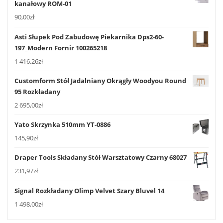
kanałowy ROM-01
90,00
zł
Asti Słupek Pod Zabudowę Piekarnika Dps2-60-
197_Modern Fornir 100265218
1 416,26
zł
Customform Stół Jadalniany Okrągły Woodyou Round
95 Rozkładany
2 695,00
zł
Yato Skrzynka 510mm YT-0886
145,90
zł
Draper Tools Składany Stół Warsztatowy Czarny 68027
231,97
zł
Signal Rozkładany Olimp Velvet Szary Bluvel 14
1 498,00
zł