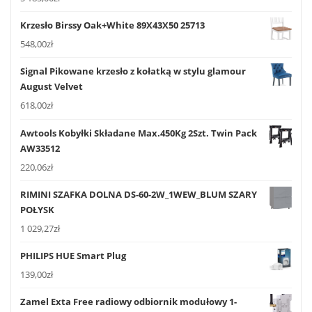
Krzesło Birssy Oak+White 89X43X50 25713
548,00
zł
Signal Pikowane krzesło z kołatką w stylu glamour
August Velvet
618,00
zł
Awtools Kobyłki Składane Max.450Kg 2Szt. Twin Pack
AW33512
220,06
zł
RIMINI SZAFKA DOLNA DS-60-2W_1WEW_BLUM SZARY
POŁYSK
1 029,27
zł
PHILIPS HUE Smart Plug
139,00
zł
Zamel Exta Free radiowy odbiornik modułowy 1-