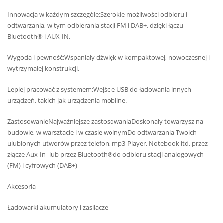
Innowacja w każdym szczególe:Szerokie możliwości odbioru i
odtwarzania, w tym odbierania stacji FM i DAB+, dzięki łączu
Bluetooth® i AUX-IN.
Wygoda i pewność:Wspaniały dźwięk w kompaktowej, nowoczesnej i
wytrzymałej konstrukcji.
Lepiej pracować z systemem:Wejście USB do ładowania innych
urządzeń, takich jak urządzenia mobilne.
ZastosowanieNajważniejsze zastosowaniaDoskonały towarzysz na
budowie, w warsztacie i w czasie wolnymDo odtwarzania Twoich
ulubionych utworów przez telefon, mp3-Player, Notebook itd. przez
złącze Aux-In- lub przez Bluetooth®do odbioru stacji analogowych
(FM) i cyfrowych (DAB+)
Akcesoria
Ładowarki akumulatory i zasilacze