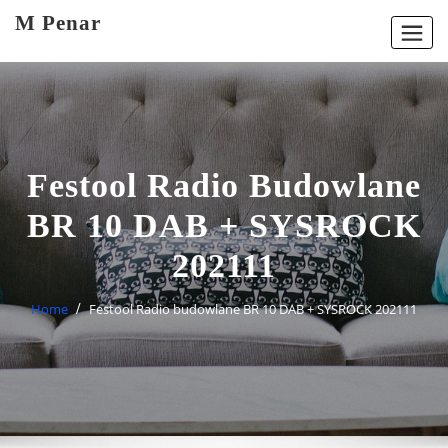
Skip
M Penar
to
content
Festool Radio Budowlane
BR 10 DAB + SYSROCK
202111
Home
Festool Radio budowlane BR 10 DAB + SYSROCK 202111