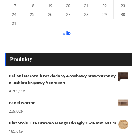
17
18
19
20
21
22
23
24
25
26
27
28
29
30
31
« lip
Produkty
Beliani Narożnik rozkładany 4-osobowy prawostronny
ekoskóra brązowy Aberdeen
4 289,99
zł
Panel Norton
239,00
zł
Blat Stołu Lite Drewno Mango Okrągły 15-16 Mm 60 Cm
185,61
zł