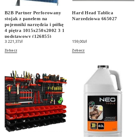
B2B Partner Perforowany
Hard Head Tablica
stojak z panelem na
Narzedziowa 665027
pojemniki narzędzia i półkę
4 piętra 1015x250x2002 3 1
podstawowy (126855)
3 221,37
zł
159,00
zł
Zobacz
Zobacz