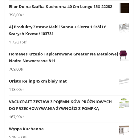
Elior Dolna Szafka Kuchenna 40 Cm Lungo 15X 22282
398,00
zł
Aj Produkty Zestaw Mebli Sanna + Sierra 1 Stół I 6
Szarych Krzeseł 103731
1 728,15
zł
Homeyes Krzesło Tapicerowane Greater Na Metalowej
Nodze Nowoczesne 811
769,00
zł
Oristo Reling 45 cm biały mat
118,00
zł
VACUCRAFT ZESTAW 3 POJEMNIKÓW PRÓŻNIOWYCH
DO PRZECHOWYWANIA ŻYWNOŚCI Z POMPKĄ
167,99
zł
Wyspa Kuchenna
5 185,00
zł