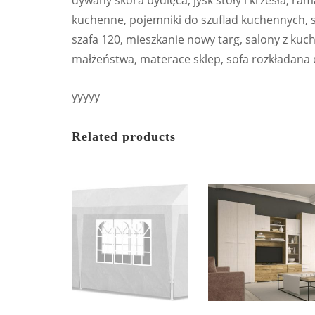
dywany skóra bydlęca, jysk stoły i krzesła, ra
kuchenne, pojemniki do szuflad kuchennych, s
szafa 120, mieszkanie nowy targ, salony z kuch
małżeństwa, materace sklep, sofa rozkładana
yyyyy
Related products