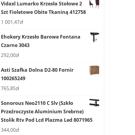
Vidaxl Lumarko Krzesła Stołowe 2
Szt Fioletowe Obite Tkaniną 412758
1 001,47
zł
Ehokery Krzesło Barowe Fontana
Czarne 3043
292,00
zł
Asti Szafka Dolna D2-80 Fornir
100265249
765,85
zł
Sonorous Neo2110 C Slv (Szkło
Przeźroczyste Aluminium Srebrne)
Stolik Rtv Pod Lcd Plazma Led 8071965
344,00
zł