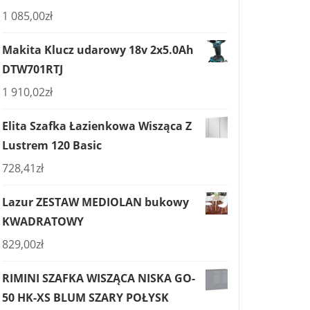
1 085,00
zł
Makita Klucz udarowy 18v 2x5.0Ah
DTW701RTJ
1 910,02
zł
Elita Szafka Łazienkowa Wisząca Z
Lustrem 120 Basic
728,41
zł
Lazur ZESTAW MEDIOLAN bukowy
KWADRATOWY
829,00
zł
RIMINI SZAFKA WISZĄCA NISKA GO-
50 HK-XS BLUM SZARY POŁYSK