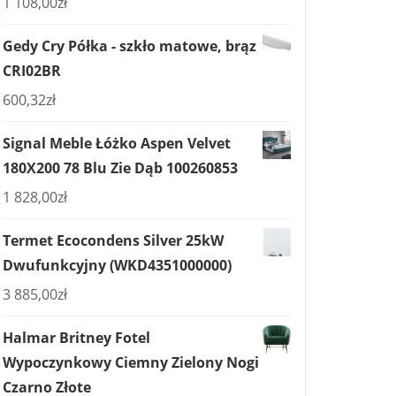
1 108,00
zł
Gedy Cry Półka - szkło matowe, brąz
CRI02BR
600,32
zł
Signal Meble Łóżko Aspen Velvet
180X200 78 Blu Zie Dąb 100260853
1 828,00
zł
Termet Ecocondens Silver 25kW
Dwufunkcyjny (WKD4351000000)
3 885,00
zł
Halmar Britney Fotel
Wypoczynkowy Ciemny Zielony Nogi
Czarno Złote