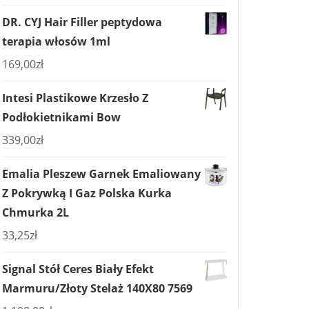
DR. CYJ Hair Filler peptydowa
terapia włosów 1ml
169,00
zł
Intesi Plastikowe Krzesło Z
Podłokietnikami Bow
339,00
zł
Emalia Pleszew Garnek Emaliowany
Z Pokrywką I Gaz Polska Kurka
Chmurka 2L
33,25
zł
Signal Stół Ceres Biały Efekt
Marmuru/Złoty Stelaż 140X80 7569