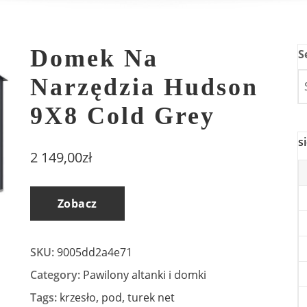
Domek Na
S
Narzędzia Hudson
9X8 Cold Grey
s
2 149,00
zł
Zobacz
SKU:
9005dd2a4e71
Category:
Pawilony altanki i domki
Tags:
krzesło
,
pod
,
turek net