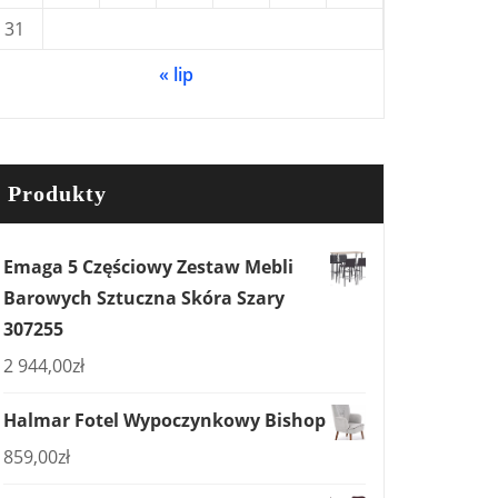
31
« lip
Produkty
Emaga 5 Częściowy Zestaw Mebli
Barowych Sztuczna Skóra Szary
307255
2 944,00
zł
Halmar Fotel Wypoczynkowy Bishop
859,00
zł