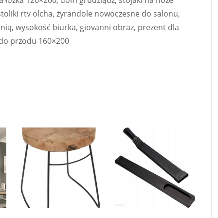
ma łóżka 120×200, dom grudziądz, stojaki na noże
toliki rtv olcha, żyrandole nowoczesne do salonu,
nią, wysokość biurka, giovanni obraz, prezent dla
 do przodu 160×200