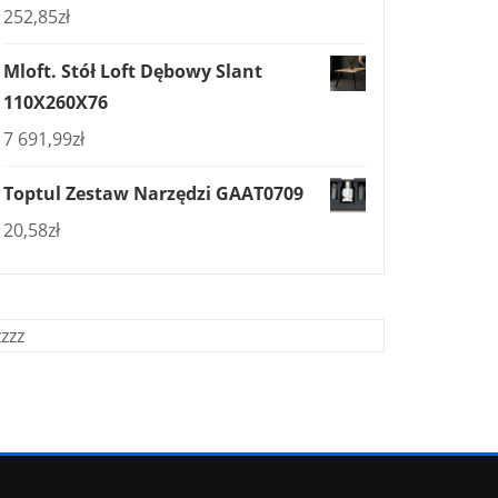
252,85
zł
Mloft. Stół Loft Dębowy Slant
110X260X76
7 691,99
zł
Toptul Zestaw Narzędzi GAAT0709
20,58
zł
zzzz