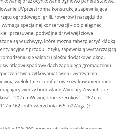
ocynkowanej oraz ocynkowane ogniowo panele stalowe,
iowanie UVprzestronna konstrukcja zapewniająca
rzętu ogrodowego, grilli, rowerów i narzędzi do
wymaga specjalnej konserwacji – do pielęgnacji
kie i przesuwne, podwójne drzwi wejściowe
ażone są w uchwyty, które można zabezpieczyć kłódką
ntylacyjne z przodu i z tyłu, zapewniają wystarczającą
gromadzeniu się wilgoci i pleśni dodatkowe okno,
go światładwuspadowy dach zapobiega gromadzeniu
ezpieczeństwo użytkowaniatrwała i wytrzymała
pewnią wieloletnie i komfortowe użytkowaniedomek
wymagający wiedzy budowlanejWymiary:Zewnętrzne:
okość – 202 cmWewnętrzne: szerokość – 267 cm,
 117 x 162 cmPowierzchnia: 6,5 m2Waga (z