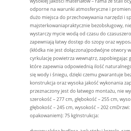
wysokiej jakości materiałów – rama ze stali 
odporne na warunki atmosferyczne i promien
dużo miejsca do przechowywania narzędzi i sp
majsterkowaniapraktycznie bezobsługowy, nie 
wystarczy mycie wodą od czasu do czasuszero
zapewniają łatwy dostęp do szopy oraz wypos
(kłódka nie jest dołączona)podwójne otwory we
cyrkulację powietrza wewnątrz, zapobiegając 
które zapewnia odpowiednią ilość naturalne
się wody i śniegu, dzięki czemu gwarantuje b
konstrukcja oraz wysoka jakość wykonania za
przeznaczony jest do łatwego montażu, nie 
szerokość – 277 cm, głębokość – 255 cm, wys
głębokość – 245 cm, wysokość – 202 cmDrzwi:
opakowaniem): 75 kgInstrukcja: