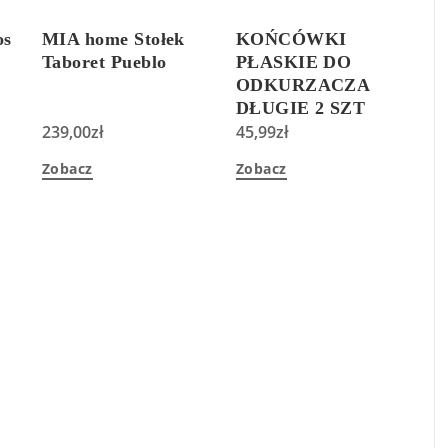
os
MIA home Stołek
KOŃCÓWKI
Taboret Pueblo
PŁASKIE DO
ODKURZACZA
DŁUGIE 2 SZT
239,00
zł
WENKO
45,99
zł
8857553086
Zobacz
Zobacz