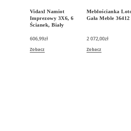
Vidaxl Namiot
Meblościanka Lot
Imprezowy 3X6, 6
Gała Meble 36412
Ścianek, Biały
606,99
zł
2 072,00
zł
Zobacz
Zobacz