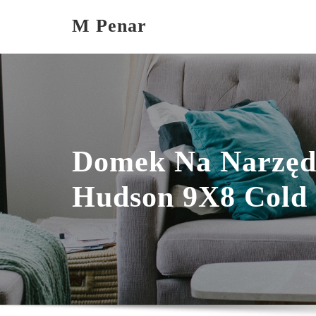
Skip
M Penar
to
content
Domek Na Narzęd
Hudson 9X8 Cold