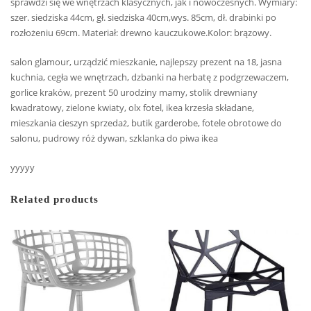
sprawdzi się we wnętrzach klasycznych, jak i nowoczesnych. Wymiary:
szer. siedziska 44cm, gł. siedziska 40cm,wys. 85cm, dł. drabinki po
rozłożeniu 69cm. Materiał: drewno kauczukowe.Kolor: brązowy.
salon glamour, urządzić mieszkanie, najlepszy prezent na 18, jasna
kuchnia, cegła we wnętrzach, dzbanki na herbatę z podgrzewaczem,
gorlice kraków, prezent 50 urodziny mamy, stolik drewniany
kwadratowy, zielone kwiaty, olx fotel, ikea krzesła składane,
mieszkania cieszyn sprzedaż, butik garderobe, fotele obrotowe do
salonu, pudrowy róż dywan, szklanka do piwa ikea
yyyyy
Related products