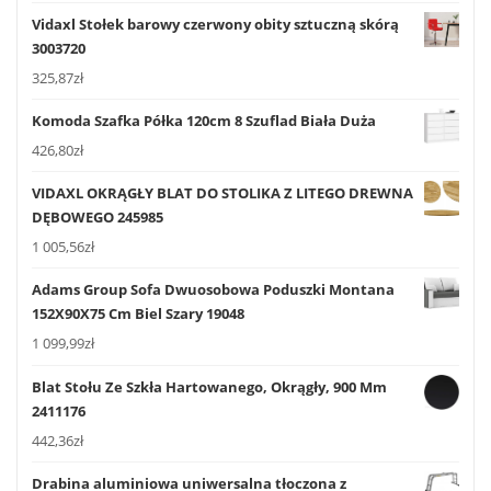
Vidaxl Stołek barowy czerwony obity sztuczną skórą
3003720
325,87
zł
Komoda Szafka Półka 120cm 8 Szuflad Biała Duża
426,80
zł
VIDAXL OKRĄGŁY BLAT DO STOLIKA Z LITEGO DREWNA
DĘBOWEGO 245985
1 005,56
zł
Adams Group Sofa Dwuosobowa Poduszki Montana
152X90X75 Cm Biel Szary 19048
1 099,99
zł
Blat Stołu Ze Szkła Hartowanego, Okrągły, 900 Mm
2411176
442,36
zł
Drabina aluminiowa uniwersalna tłoczona z