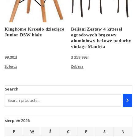
Kinghome Krzesło dziecięce
Beliani Zestaw 4 krzeseł
Junior DSW białe
ogrodowych brązowy
aluminiowy beżowe poduchy
vintage Manfria
99,00
zł
3 359,99
zł
Zobacz
Zobacz
Search
sierpień 2026
P
W
Ś
C
P
S
N