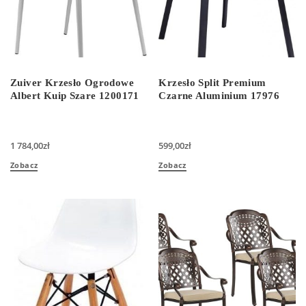
Zuiver Krzesło Ogrodowe
Krzesło Split Premium
Albert Kuip Szare 1200171
Czarne Aluminium 17976
1 784,00
zł
599,00
zł
Zobacz
Zobacz