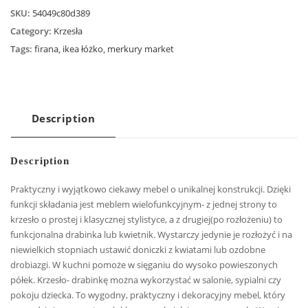
SKU:
54049c80d389
Category:
Krzesła
Tags:
firana
,
ikea łóżko
,
merkury market
Description
Description
Praktyczny i wyjątkowo ciekawy mebel o unikalnej konstrukcji. Dzięki
funkcji składania jest meblem wielofunkcyjnym- z jednej strony to
krzesło o prostej i klasycznej stylistyce, a z drugiej(po rozłożeniu) to
funkcjonalna drabinka lub kwietnik. Wystarczy jedynie je rozłożyć i na
niewielkich stopniach ustawić doniczki z kwiatami lub ozdobne
drobiazgi. W kuchni pomoże w sięganiu do wysoko powieszonych
półek. Krzesło- drabinkę można wykorzystać w salonie, sypialni czy
pokoju dziecka. To wygodny, praktyczny i dekoracyjny mebel, który