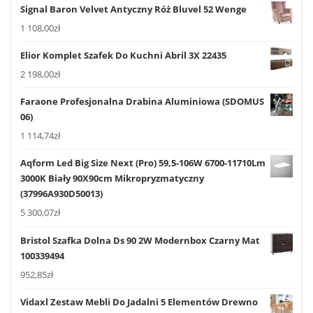
Signal Baron Velvet Antyczny Róż Bluvel 52 Wenge
1 108,00
zł
Elior Komplet Szafek Do Kuchni Abril 3X 22435
2 198,00
zł
Faraone Profesjonalna Drabina Aluminiowa (SDOMUS
06)
1 114,74
zł
Aqform Led Big Size Next (Pro) 59,5-106W 6700-11710Lm
3000K Biały 90X90cm Mikropryzmatyczny
(37996A930D50013)
5 300,07
zł
Bristol Szafka Dolna Ds 90 2W Modernbox Czarny Mat
100339494
952,85
zł
Vidaxl Zestaw Mebli Do Jadalni 5 Elementów Drewno