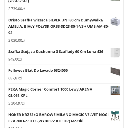
(76845234C)
2 739,00
zł
Oristo Szafka wisząca SILVER UNI 80 cm z umywalką
AMELIA, BIAŁY POŁYSK OR33-SD2S-80-1-V3 + UME-AM-80-
92
2 030,00
zł
Szafka Stojąca Kuchenna 3 Szuflady 60 Cm Luna 436
949,00
zł
Fellowes Blat Do Levado 6324055
687,87
zł
PEKA Magic Corner Comfort 1000 Lewy ARENA
05.061.KPL
3 304,97
zł
HOKER KRZESŁO BAROWE MILANO MAGIC VELVET NOGI
CZARNO-ZŁOTE (WYBIERZ KOLOR) Morski