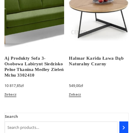
Aj Produkty Sofa 3-
Halmar Karida Ława Dąb
Osobowa Labirynt Siedzisko
Naturalny Czarny
Pełne Tkanina Medley Zieleń
Mchu 3302410
10 817,85
zł
549,00
zł
Zobacz
Zobacz
Search