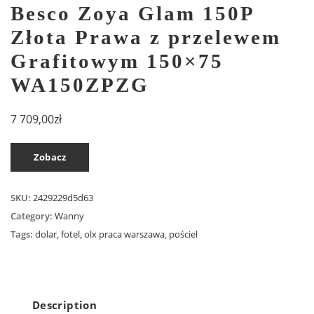
Besco Zoya Glam 150P
Złota Prawa z przelewem
Grafitowym 150×75
WA150ZPZG
7 709,00
zł
Zobacz
SKU:
2429229d5d63
Category:
Wanny
Tags:
dolar
,
fotel
,
olx praca warszawa
,
pościel
Description