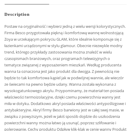
Description
Postaw na oryginalność i wybierz jedną z wielu wersji kolorystycznych.
Firma Besco przygotowała piękną i komfortową wannę wolnostojącą
Zoya w urzekającym pokryciu GLAM, które idealnie komponuje się z
łazienkami urządzonymi w stylu glamour. Obecnie niezwykle modny
trend, którego przykłady zastosowania można znaleźć w wielu
czasopismach branżowych, oraz programach telewizyjnych o
tematyce związanej z wyposażeniem mieszkań. Według producenta
wanna ta oznaczona jest jako produkt dla dwojga. Z pewnością nie
będzie to tak komfortowa kąpiel jak w podwójnej wannie, ale wieczór
ze świecami na pewno będzie udany. Wanna została wykonana z
wysokogatunkowego akrylu. Przypominamy, że materiał ten posiada
właściwości termoizolacyjne, dzięki czemu powierzchnia wanny jest
miła w dotyku. Dodatkowo akryl posiada właściwości antypoślizgowe i
antybakteryjne. Akryl firmy Besco barwiony jest w całej swej masie, w
związku z powyższym, jeżeli w jakiś sposób dojdzie do uszkodzenia
powierzchni wanny można łatwo ją usunąć, poprzez szlifowanie i
polerowanie. Cechy produktu Odpływ klik-klak w cenie wanny Produkt