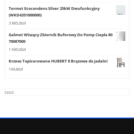
Termet Ecocondens Silver 25kW Dwufunkcyjny
(WKD4351000000)
3 885,00
zł
Galmet Wiszący Zbiornik Buforowy Do Pomp Ciepła 80
70087000
1 690,00
zł
Krzeso Tapicerowane HUBERT 8 Brązowe do Jadalni
199,80
zł
zzzzz